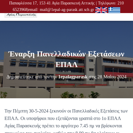
Παπαφλέσσα 17, 153 41 Αγία Παρασκευή Αττικής | Τηλέφωνο: 210
6523968|email: mail@1epal-ag-parask.att.sch.gr
Ε
Ν
Α
Λ
Λ
Α
Γ
Έναρξη Πανελλαδικών Εξετάσεων
Ή
Π
ΕΠΑΛ
Λ
Ο
Δημοσιεύτηκε από τον/την
1epalagparask
στις
28 Μαΐου 2024
Ή
Γ
Η
Σ
Η
Σ
Την Πέμπτη 30-5-2024 ξεκινούν οι Πανελλαδικές Εξετάσεις των
ΕΠΑΛ. Οι υποψήφιοι που εξετάζονται γραπτά στο 1ο ΕΠΑΛ
Αγίας Παρασκευής πρέπει το αργότερο 7.45 πμ να βρίσκονται