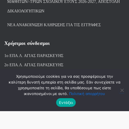
ΜΑΘΗΤΏΝ/-ΤΡΙΏΝ ΣΧΟΛΙΚΟΎ ΈΤΟΥΣ 2026-2027, ΑΠΟΣΤΟΛΉ
ΔΙΚΑΙΟΛΟΓΗΤΙΚΏΝ
ΝΕΑ ΑΝΑΚΟΙΝΩΣΗ ΚΛΗΡΩΣΗΣ ΓΙΑ ΤΙΣ ΕΓΓΡΑΦΕΣ
Χρήσιμοι σύνδεσμοι
1ο ΕΠΑ.Λ. ΑΓΙ
ΑΣ ΠΑΡΑΣΚΕΥΗΣ
2ο ΕΠΑ.Λ. ΑΓΙΑΣ ΠΑΡΑΣΚΕΥΗΣ
1ο Ε.Κ. ΑΓΙΑΣ ΠΑΡΑΣΚΕΥΗΣ
Χρησιμοποιούμε cookies για να σας προσφέρουμε την
καλύτερη δυνατή εμπειρία στη σελίδα μας. Εάν συνεχίσετε να
ΒΙΒΛΙΟΘΗΚΗ 1ου & 2ου ΕΠΑΛ ΑΓΙΑΣ ΠΑΡΑΣΚΕΥΗΣ
χρησιμοποιείτε τη σελίδα, θα υποθέσουμε πως είστε
ικανοποιημένοι με αυτό.
Πολιτική απορρήτου
Εντάξει
Hestia | Αναπτύχθηκε από
ThemeIsle
© 2018-2026 | ΑΝΑΠΤΥΞΗ-ΣΧΕΔΙΑΣΗ: ΛΙΑΧΝΗ ΑΝΝΑ, ΜΑΝΤΑ