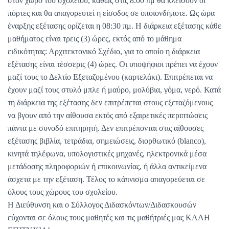
στον χώρο του σχολείου, καθώς στις 8.00 πμ θα κλείσουν οι
πόρτες και θα απαγορευτεί η είσοδος σε οποιονδήποτε. Ως ώρα
έναρξης εξέτασης ορίζεται η 08:30 πμ. Η διάρκεια εξέτασης κάθε
μαθήματος είναι τρεις (3) ώρες, εκτός από το μάθημα
ειδικότητας: Αρχιτεκτονικό Σχέδιο, για το οποίο η διάρκεια
εξέτασης είναι τέσσερις (4) ώρες. Οι υποψήφιοι πρέπει να έχουν
μαζί τους το Δελτίο Εξεταζομένου (καρτελάκι). Επιτρέπεται να
έχουν μαζί τους στυλό μπλε ή μαύρο, μολύβια, γόμα, νερό. Κατά
τη διάρκεια της εξέτασης δεν επιτρέπεται στους εξεταζόμενους
να βγουν από την αίθουσα εκτός από εξαιρετικές περιπτώσεις
πάντα με συνοδό επιτηρητή. Δεν επιτρέπονται στις αίθουσες
εξέτασης βιβλία, τετράδια, σημειώσεις, διορθωτικό (blanco),
κινητά τηλέφωνα, υπολογιστικές μηχανές, ηλεκτρονικά μέσα
μετάδοσης πληροφοριών ή επικοινωνίας, ή άλλα αντικείμενα
άσχετα με την εξέταση. Τέλος το κάπνισμα απαγορεύεται σε
όλους τους χώρους του σχολείου.
Η Διεύθυνση και ο Σύλλογος Διδασκόντων/Διδασκουσών
εύχονται σε όλους τους μαθητές και τις μαθήτριές μας ΚΑΛΗ