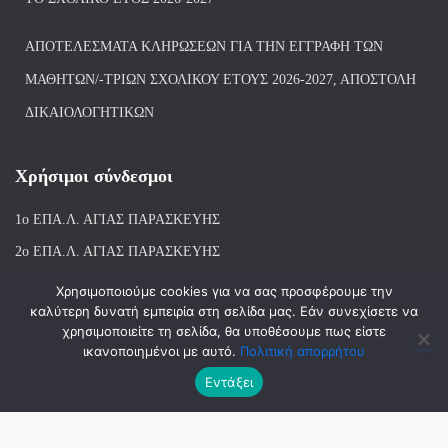
ΑΠΟΤΕΛΈΣΜΑΤΑ ΚΛΗΡΏΣΕΩΝ ΓΙΑ ΤΗΝ ΕΓΓΡΑΦΉ ΤΩΝ
ΜΑΘΗΤΏΝ/-ΤΡΙΏΝ ΣΧΟΛΙΚΟΎ ΈΤΟΥΣ 2026-2027, ΑΠΟΣΤΟΛΉ
ΔΙΚΑΙΟΛΟΓΗΤΙΚΏΝ
Χρήσιμοι σύνδεσμοι
1ο ΕΠΑ.Λ. ΑΓΙ
ΑΣ ΠΑΡΑΣΚΕΥΗΣ
2ο ΕΠΑ.Λ. ΑΓΙΑΣ ΠΑΡΑΣΚΕΥΗΣ
1ο Ε.Κ. ΑΓΙΑΣ ΠΑΡΑΣΚΕΥΗΣ
Χρησιμοποιούμε cookies για να σας προσφέρουμε την
καλύτερη δυνατή εμπειρία στη σελίδα μας. Εάν συνεχίσετε να
ΒΙΒΛΙΟΘΗΚΗ 1ου & 2ου ΕΠΑΛ ΑΓΙΑΣ ΠΑΡΑΣΚΕΥΗΣ
χρησιμοποιείτε τη σελίδα, θα υποθέσουμε πως είστε
ικανοποιημένοι με αυτό.
Πολιτική απορρήτου
Εντάξει
Hestia | Αναπτύχθηκε από
ThemeIsle