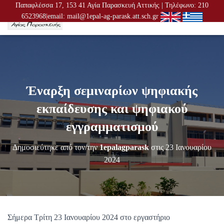
Παπαφλέσσα 17, 153 41 Αγία Παρασκευή Αττικής | Τηλέφωνο: 210
6523968|email: mail@1epal-ag-parask.att.sch.gr
Ε
Ν
Α
Λ
Λ
Α
Γ
Έναρξη σεμιναρίων ψηφιακής
Ή
Π
εκπαίδευσης και ψηφιακού
Λ
Ο
εγγραμματισμού
Ή
Γ
Δημοσιεύτηκε από τον/την
1epalagparask
στις
23 Ιανουαρίου
Η
Σ
2024
Η
Σ
Σήμερα Τρίτη 23 Ιανουαρίου 2024 στο εργαστήριο