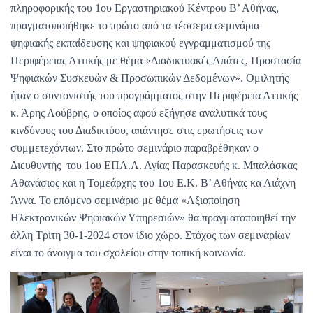
πληροφορικής του 1ου Εργαστηριακού Κέντρου Β’ Αθήνας,
πραγματοποιήθηκε το πρώτο από τα τέσσερα σεμινάρια
ψηφιακής εκπαίδευσης και ψηφιακού εγγραμματισμού της
Περιφέρειας Αττικής με θέμα «Διαδικτυακές Απάτες, Προστασία
Ψηφιακών Συσκευών & Προσωπικών Δεδομένων». Ομιλητής
ήταν ο συντονιστής του προγράμματος στην Περιφέρεια Αττικής
κ. Άρης Λούβρης, ο οποίος αφού εξήγησε αναλυτικά τους
κινδύνους του Διαδικτύου, απάντησε στις ερωτήσεις των
συμμετεχόντων. Στο πρώτο σεμινάριο παραβρέθηκαν ο
Διευθυντής του 1ου ΕΠΑ.Λ. Αγίας Παρασκευής κ. Μπαλάσκας
Αθανάσιος και η Τομεάρχης του 1ου Ε.Κ. Β’ Αθήνας κα Λιάχνη
Άννα. Το επόμενο σεμινάριο με θέμα «Αξιοποίηση
Ηλεκτρονικών Ψηφιακών Υπηρεσιών» θα πραγματοποιηθεί την
άλλη Τρίτη 30-1-2024 στον ίδιο χώρο. Στόχος των σεμιναρίων
είναι το άνοιγμα του σχολείου στην τοπική κοινωνία.