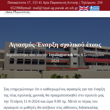
Παπαφλέσσα 17, 153 41 Αγία Παρασκευή Αττικής | Τηλέφωνο: 210
6523968|email: mail@1epal-ag-parask.att.sch.gr
Ε
Ν
Α
Λ
Λ
Α
Γ
Αγιασμός-Έναρξη σχολικού έτους
Ή
Π
Λ
Δημοσιεύτηκε από τον/την
1epalagparask
στις
6 Σεπτεμβρίου
Ο
2024
Ή
Γ
Η
Σ
Η
Σ
Σας ενημερώνουμε ότι ο καθιερωμένος αγιασμός για την έναρξη
της νέας σχολικής χρονιάς θα πραγματοποιηθεί στο σχολείο μας
την Τετάρτη 11-9-2024 και ώρα 9.00 πμ. Μετά το πέρας του
αγιασμού οι μαθητές θα ανέβουν στις αίθουσες διδασκαλίας