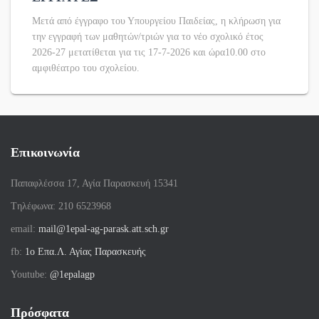
Μετά από έγγραφο του Υπουργείου Παιδείας, η κλήρωση για
την εγγραφή των μαθητών/τριών για το νέο σχολικό έτος
2026-27 μετατίθεται για τις 17-7-2026 και ώρα10.00 στο
αμφιθέατρο του σχολείου.
Επικοινωνία
Παπαφλέσσα 17, Αγία Παρασκευή 15341
Tηλέφωνα: 210 6523968
email:
mail@1epal-ag-parask.att.sch.gr
fb:
1ο Επα.Λ. Αγίας Παρασκευής
Youtube:
@1epalagp
Πρόσφατα