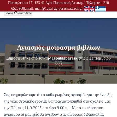
Παπαφλέσσα 17, 153 41 Αγία Παρασκευή Αττικής | Τηλέφωνο: 210
6523968|email: mail@1epal-ag-parask.att.sch.gr
Ε
Ν
Α
Λ
Λ
Α
Γ
Αγιασμός-μοίρασμα βιβλίων
Ή
Π
Λ
Δημοσιεύτηκε από τον/την
1epalagparask
στις
3 Σεπτεμβρίου
Ο
2025
Ή
Γ
Η
Σ
Η
Σ
Σας ενημερώνουμε ότι ο καθιερωμένος αγιασμός για την έναρξη
της νέας σχολικής χρονιάς θα πραγματοποιηθεί στο σχολείο μας
την Πέμπτη 11-9-2025 και ώρα 9.00 πμ. Μετά το πέρας του
αγιασμού οι μαθητές θα ανέβουν στις αίθουσες διδασκαλίας