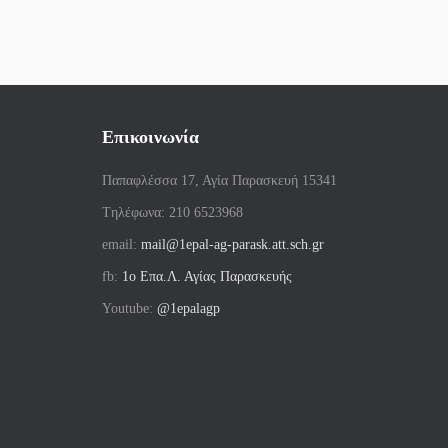
Επικοινωνία
Παπαφλέσσα 17, Αγία Παρασκευή 15341
Tηλέφωνα: 210 6523968
email:
mail@1epal-ag-parask.att.sch.gr
fb:
1ο Επα.Λ. Αγίας Παρασκευής
Youtube:
@1epalagp