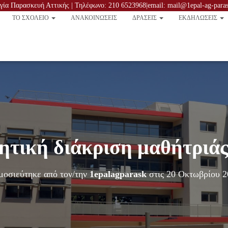
ία Παρασκευή Αττικής | Τηλέφωνο: 210 6523968|email: mail@1epal-ag-parask
TO ΣΧΟΛΕΙΟ
ΑΝΑΚΟΙΝΏΣΕΙΣ
ΔΡΑΣΕΙΣ
ΕΚΔΗΛΩΣΕΙΣ
ητική διάκριση μαθήτριάς
μοσιεύτηκε από τον/την
1epalagparask
στις
20 Οκτωβρίου 2