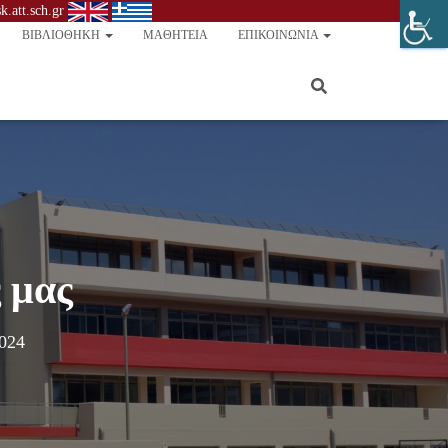
.att.sch.gr
ΒΙΒΛΙΟΘΉΚΗ
ΜΑΘΗΤΕΊΑ
ΕΠΙΚΟΙΝΩΝΊΑ
 μας
024