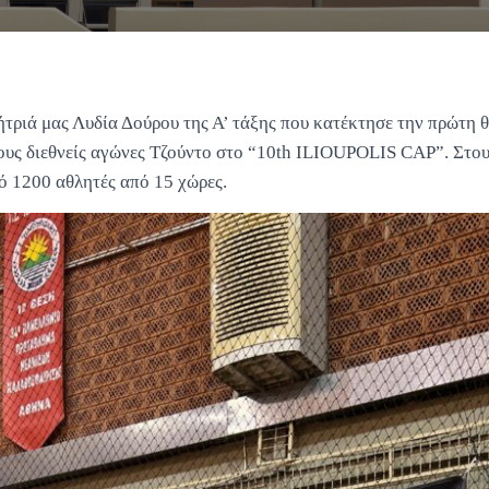
τριά μας Λυδία Δούρου της Α’ τάξης που κατέκτησε την πρώτη 
ους διεθνείς αγώνες Τζούντο στο “10th ILIOUPOLIS CAP”. Στου
ό 1200 αθλητές από 15 χώρες.