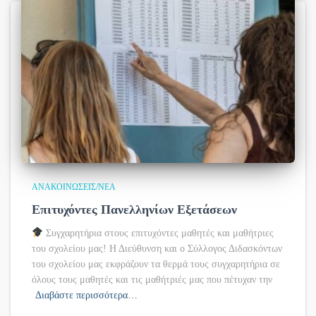
ΑΝΑΚΟΙΝΏΣΕΙΣ/ΝΈΑ
Επιτυχόντες Πανελληνίων Εξετάσεων
Συγχαρητήρια στους επιτυχόντες μαθητές και μαθήτριες
του σχολείου μας! Η Διεύθυνση και ο Σύλλογος Διδασκόντων
του σχολείου μας εκφράζουν τα θερμά τους συγχαρητήρια σε
όλους τους μαθητές και τις μαθήτριές μας που πέτυχαν την
Διαβάστε περισσότερα…