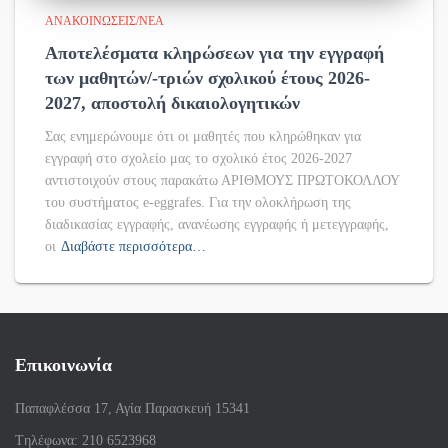
ΑΝΑΚΟΙΝΏΣΕΙΣ/ΝΈΑ
Αποτελέσματα κληρώσεων για την εγγραφή
των μαθητών/-τριών σχολικού έτους 2026-
2027, αποστολή δικαιολογητικών
Σας ενημερώνουμε ότι οι μαθητές που κληρώθηκαν για
εγγραφή στο σχολείο μας το σχολικό έτος 2026-2027
αντιστοιχούν στους παρακάτω ΑΡΙΘΜΟΥΣ ΠΡΩΤΟΚΟΛΛΟΥ
του συστήματος e-eggrafes. Για την ολοκλήρωση της
διαδικασίας εγγραφής, ανανέωσης εγγραφής ή μετεγγραφής,
οι
Διαβάστε περισσότερα…
Επικοινωνία
Παπαφλέσσα 17, Αγία Παρασκευή 15341
Tηλέφωνα: 210 6523968