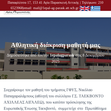
Παπαφλέσσα 17, 153 41 Αγία Παρασκευή Αττικής | Τηλέφωνο: 210
6523968|email: mail@1epal-ag-parask.att.sch.gr
Ε
Ν
Α
Λ
Λ
Α
Γ
Αθλητική διάκριση μαθητή μας
Ή
Π
Λ
Δημοσιεύτηκε από τον/την
1epalagparask
στις
8 Δεκεμβρίου
Ο
2025
Ή
Γ
Η
Σ
Η
Σ
Συγχαίρουμε τον μαθητή του τμήματος ΓΦΥΣ, Νικόλαο
Παπαχαραλάμπους (αθλητή του συλλόγου Γ.Σ. ΤΑΕΚΒΟΝΤΟ
ΑΧΙΛΛΕΑΣ ΑΙΓΑΛΕΩ), που κατόπιν πρόσκλησης της
Ευρωπαϊκής Ένωσης Ταεκβοντό, συμμετείχε στο Πρωτάθλημα