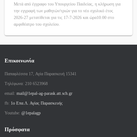
Μετά από έγγραφο του Υπουργείου Παιδείας, η κλήρωση για
την εγγραφή των μαθητών/τριών για το νέο σχολικό έτος
2026-27 μετατίθεται για τις 17-7-2026 και ώρα10.00 στο
αμφιθέατρο του σχολείου.
Επικοινωνία
Παπαφλέσσα 17, Αγία Παρασκευή 15341
Tηλέφωνα: 210 6523968
email:
mail@1epal-ag-parask.att.sch.gr
fb:
1ο Επα.Λ. Αγίας Παρασκευής
Youtube:
@1epalagp
Πρόσφατα