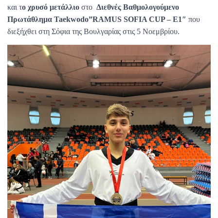
και τ
ο χρυσό μετάλλιο
στο
Διεθνές Βαθμολογούμενο
Πρωτάθλημα Taekwodo”RAMUS SOFIA CUP – E1″
που
διεξήχθει στη Σόφια της Βουλγαρίας στις 5 Νοεμβρίου.