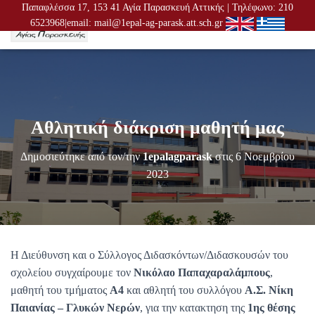
Παπαφλέσσα 17, 153 41 Αγία Παρασκευή Αττικής | Τηλέφωνο: 210
6523968|email: mail@1epal-ag-parask.att.sch.gr
Ε
Ν
Α
Λ
Λ
Α
Γ
Αθλητική διάκριση μαθητή μας
Ή
Π
Λ
Δημοσιεύτηκε από τον/την
1epalagparask
στις
6 Νοεμβρίου
Ο
2023
Ή
Γ
Η
Σ
Η
Σ
Η Διεύθυνση και ο Σύλλογος Διδασκόντων/Διδασκουσών του
σχολείου συγχαίρουμε τον
Νικόλαο Παπαχαραλάμπους
,
μαθητή του τμήματος
Α4
και αθλητή του συλλόγου
Α.Σ. Νίκη
Παιανίας – Γλυκών Νερών
, για την κατακτηση της
1ης θέσης