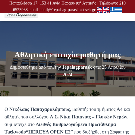
Παπαφλέσσα 17, 153 41 Αγία Παρασκευή Αττικής | Τηλέφωνο: 210
6523968|email: mail@1epal-ag-parask.att.sch.gr
Ε
Ν
Α
Λ
Λ
Α
Γ
Αθλητική επιτυχία μαθητή μας
Ή
Π
Λ
Δημοσιεύτηκε από τον/την
1epalagparask
στις
25 Απριλίου
Ο
2024
Ή
Γ
Η
Σ
Η
Σ
Ο
Νικόλαος Παπαχαραλάμπους
, μαθητής του τμήματος
Α4
και
αθλητής του συλλόγου
Α.Σ. Νίκη Παιανίας – Γλυκών Νερών
,
συμμετείχε στο
Διεθνές Βαθμολογούμενο Πρωτάθλημα
Taekwodo
“HEREYA OPEN E2”
που διεξήχθει στη Σόφια της