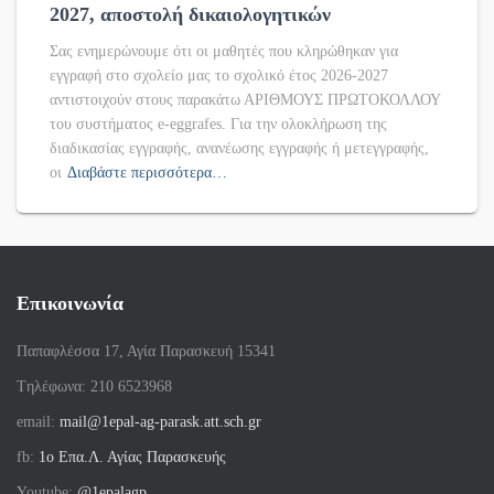
2027, αποστολή δικαιολογητικών
Σας ενημερώνουμε ότι οι μαθητές που κληρώθηκαν για
εγγραφή στο σχολείο μας το σχολικό έτος 2026-2027
αντιστοιχούν στους παρακάτω ΑΡΙΘΜΟΥΣ ΠΡΩΤΟΚΟΛΛΟΥ
του συστήματος e-eggrafes. Για την ολοκλήρωση της
διαδικασίας εγγραφής, ανανέωσης εγγραφής ή μετεγγραφής,
οι
Διαβάστε περισσότερα…
Επικοινωνία
Παπαφλέσσα 17, Αγία Παρασκευή 15341
Tηλέφωνα: 210 6523968
email:
mail@1epal-ag-parask.att.sch.gr
fb:
1ο Επα.Λ. Αγίας Παρασκευής
Youtube:
@1epalagp