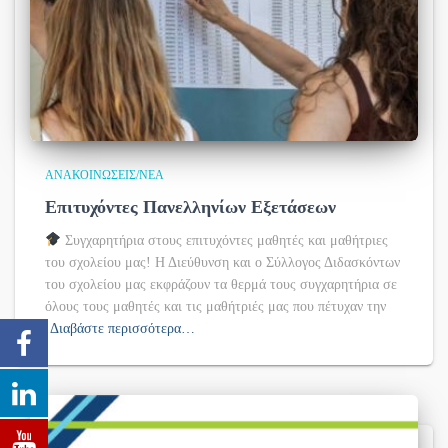
ΑΝΑΚΟΙΝΏΣΕΙΣ/ΝΈΑ
Επιτυχόντες Πανελληνίων Εξετάσεων
Συγχαρητήρια στους επιτυχόντες μαθητές και μαθήτριες
του σχολείου μας! Η Διεύθυνση και ο Σύλλογος Διδασκόντων
του σχολείου μας εκφράζουν τα θερμά τους συγχαρητήρια σε
όλους τους μαθητές και τις μαθήτριές μας που πέτυχαν την
Διαβάστε περισσότερα…