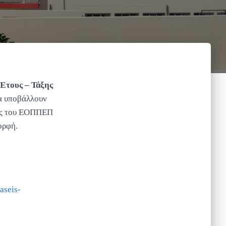
Έτους – Τάξης
να υποβάλλουν
δας του ΕΟΠΠΕΠ
ορφή.
aseis-