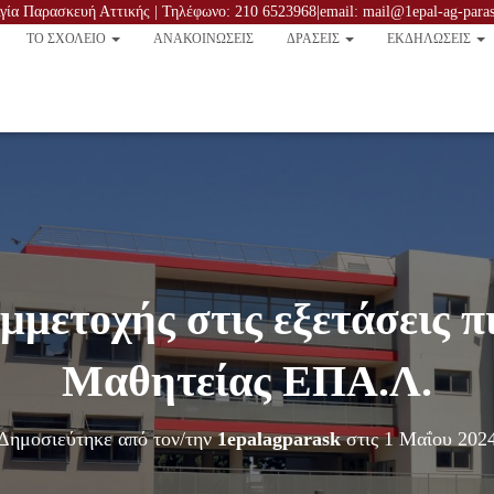
ία Παρασκευή Αττικής | Τηλέφωνο: 210 6523968|email: mail@1epal-ag-parask
TO ΣΧΟΛΕΙΟ
ΑΝΑΚΟΙΝΏΣΕΙΣ
ΔΡΑΣΕΙΣ
ΕΚΔΗΛΩΣΕΙΣ
μμετοχής στις εξετάσεις 
Μαθητείας ΕΠΑ.Λ.
Δημοσιεύτηκε από τον/την
1epalagparask
στις
1 Μαΐου 202