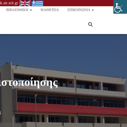
.att.sch.gr
ΒΙΒΛΙΟΘΉΚΗ
ΜΑΘΗΤΕΊΑ
ΕΠΙΚΟΙΝΩΝΊΑ
πιστοποίησης
4