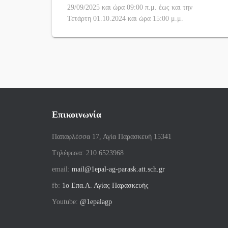
29/09/2025 και ώρα 09:00 π.μ. έως και την
Τετάρτη 01.10.2024 και ώρα 15:00 μ.μ.
Επικοινωνία
Παπαφλέσσα 17, Αγία Παρασκευή 15341
Tηλέφωνα: 210 6523968
email:
mail@1epal-ag-parask.att.sch.gr
fb:
1ο Επα.Λ. Αγίας Παρασκευής
Youtube:
@1epalagp