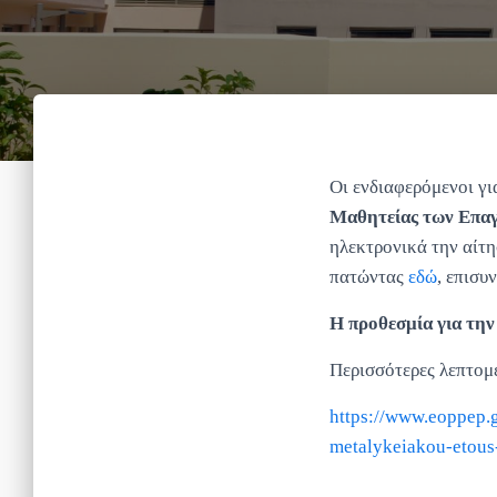
Οι ενδιαφερόμενοι γι
Μαθητείας των Επαγ
ηλεκτρονικά την αίτ
πατώντας
εδώ
, επισυ
Η προθεσμία για την
Περισσότερες λεπτομ
https://www.eoppep.
metalykeiakou-etous