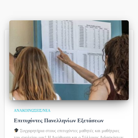
ΑΝΑΚΟΙΝΏΣΕΙΣ/ΝΈΑ
Επιτυχόντες Πανελληνίων Εξετάσεων
Συγχαρητήρια στους επιτυχόντες μαθητές και μαθήτριες
του σχολείου μας! Η Διεύθυνση και ο Σύλλογος Διδασκόντων