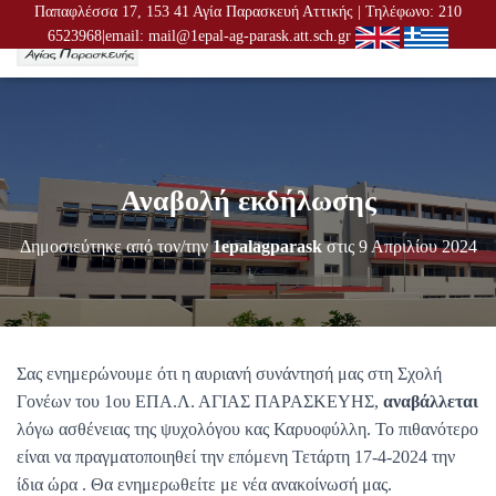
Παπαφλέσσα 17, 153 41 Αγία Παρασκευή Αττικής | Τηλέφωνο: 210
6523968|email: mail@1epal-ag-parask.att.sch.gr
Ε
Ν
Α
Λ
Λ
Α
Γ
Αναβολή εκδήλωσης
Ή
Π
Λ
Δημοσιεύτηκε από τον/την
1epalagparask
στις
9 Απριλίου 2024
Ο
Ή
Γ
Η
Σ
Η
Σας ενημερώνουμε ότι η αυριανή συνάντησή μας στη Σχολή
Σ
Γονέων του 1ου ΕΠΑ.Λ. ΑΓΙΑΣ ΠΑΡΑΣΚΕΥΗΣ,
αναβάλλεται
λόγω ασθένειας της ψυχολόγου κας Καρυοφύλλη. Το πιθανότερο
είναι να πραγματοποιηθεί την επόμενη Τετάρτη 17-4-2024 την
ίδια ώρα . Θα ενημερωθείτε με νέα ανακοίνωσή μας.