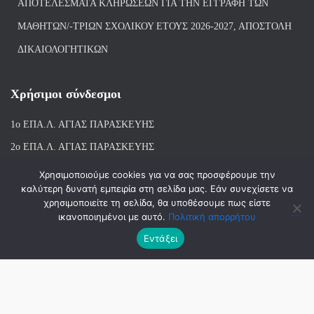
ΑΠΟΤΕΛΈΣΜΑΤΑ ΚΛΗΡΏΣΕΩΝ ΓΙΑ ΤΗΝ ΕΓΓΡΑΦΉ ΤΩΝ
ΜΑΘΗΤΏΝ/-ΤΡΙΏΝ ΣΧΟΛΙΚΟΎ ΈΤΟΥΣ 2026-2027, ΑΠΟΣΤΟΛΉ
ΔΙΚΑΙΟΛΟΓΗΤΙΚΏΝ
Χρήσιμοι σύνδεσμοι
1ο ΕΠΑ.Λ. ΑΓΙ
ΑΣ ΠΑΡΑΣΚΕΥΗΣ
2ο ΕΠΑ.Λ. ΑΓΙΑΣ ΠΑΡΑΣΚΕΥΗΣ
1ο Ε.Κ. ΑΓΙΑΣ ΠΑΡΑΣΚΕΥΗΣ
Χρησιμοποιούμε cookies για να σας προσφέρουμε την
καλύτερη δυνατή εμπειρία στη σελίδα μας. Εάν συνεχίσετε να
ΒΙΒΛΙΟΘΗΚΗ 1ου & 2ου ΕΠΑΛ ΑΓΙΑΣ ΠΑΡΑΣΚΕΥΗΣ
χρησιμοποιείτε τη σελίδα, θα υποθέσουμε πως είστε
ικανοποιημένοι με αυτό.
Πολιτική απορρήτου
Εντάξει
Hestia | Αναπτύχθηκε από
ThemeIsle
© 2018-2026 | ΑΝΑΠΤΥΞΗ-ΣΧΕΔΙΑΣΗ: ΛΙΑΧΝΗ ΑΝΝΑ, ΜΑΝΤΑ
ΣΤΑΜΑΤΙΝΑ, ΜΠΑΛΑΣΚΑΣ ΑΘΑΝΑΣΙΟΣ | 2023-2026 ΑΝΑΝΕΩΣΗ :