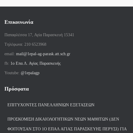
Επικοινωνία
Παπαφλέσσα 17, Αγία Παρασκευή 15341
Tηλέφωνα: 210 6523968
email:
mail@1epal-ag-parask.att.sch.gr
fb:
1ο Επα.Λ. Αγίας Παρασκευής
Youtube:
@1epalagp
Πρόσφατα
ΕΠΙΤΥΧΌΝΤΕΣ ΠΑΝΕΛΛΗΝΊΩΝ ΕΞΕΤΆΣΕΩΝ
ΠΡΟΣΚΌΜΙΣΗ ΔΙΚΑΙΟΛΟΓΗΤΙΚΏΝ ΝΈΩΝ ΜΑΘΗΤΏΝ (ΔΕΝ
ΦΟΙΤΟΎΣΑΝ ΣΤΟ 1Ο ΕΠΑΛ ΑΓΙΑΣ ΠΑΡΑΣΚΕΥΗΣ ΠΈΡΥΣΙ) ΓΙΑ