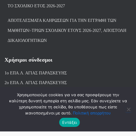
ΤΟ ΣΧΟΛΙΚΌ ΈΤΟΣ 2026-2027
ΑΠΟΤΕΛΈΣΜΑΤΑ ΚΛΗΡΏΣΕΩΝ ΓΙΑ ΤΗΝ ΕΓΓΡΑΦΉ ΤΩΝ
ΜΑΘΗΤΏΝ/-ΤΡΙΏΝ ΣΧΟΛΙΚΟΎ ΈΤΟΥΣ 2026-2027, ΑΠΟΣΤΟΛΉ
ΔΙΚΑΙΟΛΟΓΗΤΙΚΏΝ
Χρήσιμοι σύνδεσμοι
1ο ΕΠΑ.Λ. ΑΓΙ
ΑΣ ΠΑΡΑΣΚΕΥΗΣ
2ο ΕΠΑ.Λ. ΑΓΙΑΣ ΠΑΡΑΣΚΕΥΗΣ
1ο Ε.Κ. ΑΓΙΑΣ ΠΑΡΑΣΚΕΥΗΣ
Χρησιμοποιούμε cookies για να σας προσφέρουμε την
καλύτερη δυνατή εμπειρία στη σελίδα μας. Εάν συνεχίσετε να
ΒΙΒΛΙΟΘΗΚΗ 1ου & 2ου ΕΠΑΛ ΑΓΙΑΣ ΠΑΡΑΣΚΕΥΗΣ
χρησιμοποιείτε τη σελίδα, θα υποθέσουμε πως είστε
ικανοποιημένοι με αυτό.
Πολιτική απορρήτου
Εντάξει
Hestia | Αναπτύχθηκε από
ThemeIsle