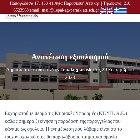
Παπαφλέσσα 17, 153 41 Αγία Παρασκευή Αττικής | Τηλέφωνο: 210
6523968|email: mail@1epal-ag-parask.att.sch.gr
Ε
Ν
Α
Λ
Λ
Α
Γ
Ανανέωση εξοπλισμού
Ή
Π
Λ
Δημοσιεύτηκε από τον/την
1epalagparask
στις
29 Σεπτεμβρίου
Ο
2023
Ή
Γ
Η
Σ
Η
Σ
Ευχαριστούμε θερμά τις Κτιριακές Υποδομές (ΚΤ.ΥΠ. Α.Ε.)
καθώς σήμερα ξεκίνησε η παράδοση της παραγγελίας που
κάναμε ως σχολείο. Η ενημέρωση που λάβαμε είναι ότι το
τρέχον σχολικό έτος θα παραλάβουμε τμηματικά θρανία