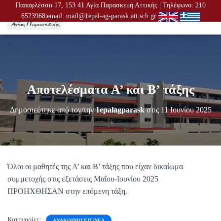
Παπαφλέσσα 17, 153 41 Αγία Παρασκευή Αττικής | Τηλέφωνο: 210
6523968|email: mail@1epal-ag-parask.att.sch.gr
Ε
Ν
Α
Λ
Λ
Α
Γ
Αποτελέσματα Α’ και Β’ τάξης
Ή
Π
Λ
Δημοσιεύτηκε από τον/την
1epalagparask
στις
11 Ιουνίου 2025
Ο
Ή
Γ
Η
Σ
Η
Όλοι οι μαθητές της Α’ και Β’ τάξης που είχαν δικαίωμα
Σ
συμμετοχής στις εξετάσεις Μαΐου-Ιουνίου 2025
ΠΡΟΗΧΘΗΣΑΝ στην επόμενη τάξη.
Κατηγορίες:
ΑΝΑΚΟΙΝΏΣΕΙΣ/ΝΈΑ