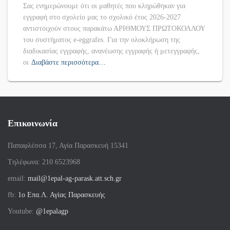
Σας ενημερώνουμε ότι οι μαθητές που κληρώθηκαν για
εγγραφή στο σχολείο μας το σχολικό έτος 2026-2027
αντιστοιχούν στους παρακάτω ΑΡΙΘΜΟΥΣ ΠΡΩΤΟΚΟΛΛΟΥ
του συστήματος e-eggrafes. Για την ολοκλήρωση της
διαδικασίας εγγραφής, ανανέωσης εγγραφής ή μετεγγραφής,
οι
Διαβάστε περισσότερα…
Επικοινωνία
Παπαφλέσσα 17, Αγία Παρασκευή 15341
Tηλέφωνα: 210 6523968
email:
mail@1epal-ag-parask.att.sch.gr
fb:
1ο Επα.Λ. Αγίας Παρασκευής
Youtube:
@1epalagp