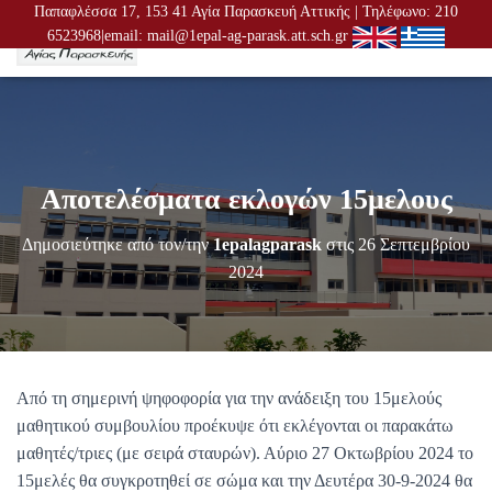
Παπαφλέσσα 17, 153 41 Αγία Παρασκευή Αττικής | Τηλέφωνο: 210
6523968|email: mail@1epal-ag-parask.att.sch.gr
Ε
Ν
Α
Λ
Λ
Α
Γ
Αποτελέσματα εκλογών 15μελους
Ή
Π
Λ
Δημοσιεύτηκε από τον/την
1epalagparask
στις
26 Σεπτεμβρίου
Ο
2024
Ή
Γ
Η
Σ
Η
Σ
Από τη σημερινή ψηφοφορία για την ανάδειξη του 15μελούς
μαθητικού συμβουλίου προέκυψε ότι εκλέγονται οι παρακάτω
μαθητές/τριες (με σειρά σταυρών). Αύριο 27 Οκτωβρίου 2024 το
15μελές θα συγκροτηθεί σε σώμα και την Δευτέρα 30-9-2024 θα