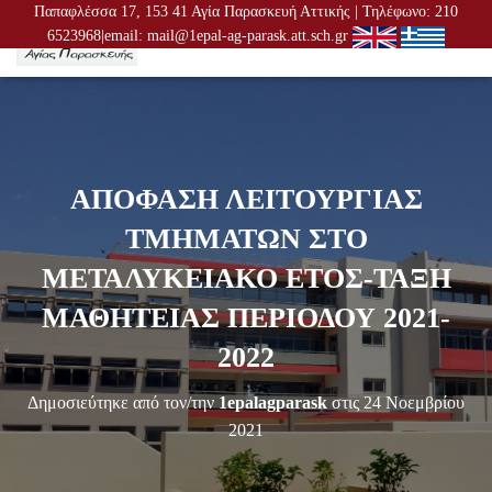
Παπαφλέσσα 17, 153 41 Αγία Παρασκευή Αττικής | Τηλέφωνο: 210
6523968|email: mail@1epal-ag-parask.att.sch.gr
Ε
Ν
Α
Λ
Λ
Α
Γ
ΑΠΟΦΑΣΗ ΛΕΙΤΟΥΡΓΙΑΣ
Ή
Π
ΤΜΗΜΑΤΩΝ ΣΤΟ
Λ
Ο
ΜΕΤΑΛΥΚΕΙΑΚΟ ΕΤΟΣ-ΤΑΞΗ
Ή
Γ
ΜΑΘΗΤΕΙΑΣ ΠΕΡΙΟΔΟΥ 2021-
Η
Σ
2022
Η
Σ
Δημοσιεύτηκε από τον/την
1epalagparask
στις
24 Νοεμβρίου
2021