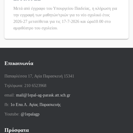
Μετά από έγγραφο του Υπουργείου Παιδείας, η κλήρωση για
την εγγραφή των μαθητών/τριών για το νέο σχολικό έτος
2026-27 μετατίθεται για τις 17-7-2026 και ώρα10.00 στο
αμφιθέατρο του σχολείου.
Επικοινωνία
Παπαφλέσσα 17, Αγία Παρασκευή 15341
Tηλέφωνα: 210 6523968
email:
mail@1epal-ag-parask.att.sch.gr
fb:
1ο Επα.Λ. Αγίας Παρασκευής
Youtube:
@1epalagp
Πρόσφατα