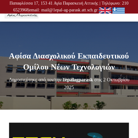
Παπαφλέσσα 17, 153 41 Αγία Παρασκευή Αττικής | Τηλέφωνο: 210
6523968|email: mail@1epal-ag-parask.att.sch.gr
Ε
Ν
Α
Λ
Λ
Α
Γ
Αφίσα Διασχολικού Εκπαιδευτικού
Ή
Π
Ομίλου Νέων Τεχνολογιών
Λ
Ο
Δημοσιεύτηκε από τον/την
1epalagparask
στις
2 Οκτωβρίου
Ή
Γ
2025
Η
Σ
Η
Σ