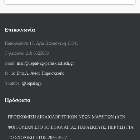
Επικοινωνία
Παπαφλέσσα 17, Αγία Παρασκευή 15341
Tηλέφωνα: 210 6523968
email:
mail@1epal-ag-parask.att.sch.gr
fb:
1ο Επα.Λ. Αγίας Παρασκευής
Youtube:
@1epalagp
Πρόσφατα
ΠΡΟΣΚΌΜΙΣΗ ΔΙΚΑΙΟΛΟΓΗΤΙΚΏΝ ΝΈΩΝ ΜΑΘΗΤΏΝ (ΔΕΝ
ΦΟΙΤΟΎΣΑΝ ΣΤΟ 1Ο ΕΠΑΛ ΑΓΙΑΣ ΠΑΡΑΣΚΕΥΗΣ ΠΈΡΥΣΙ) ΓΙΑ
ΤΟ ΣΧΟΛΙΚΌ ΈΤΟΣ 2026-2027