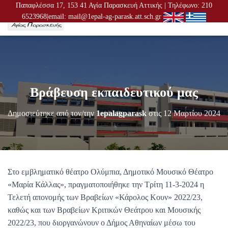
Παπαφλέσσα 17, 153 41 Αγία Παρασκευή Αττικής | Τηλέφωνο: 210
6523968|email: mail@1epal-ag-parask.att.sch.gr
Ε
Ν
Α
Λ
Λ
Α
Γ
Βράβευση εκπαιδευτικού μας
Ή
Π
Λ
Δημοσιεύτηκε από τον/την
1epalagparask
στις
12 Μαρτίου 2024
Ο
Ή
Γ
Η
Σ
Η
Στο εμβληματικό θέατρο Ολύμπια, Δημοτικό Μουσικό Θέατρο
Σ
«Μαρία Κάλλας», πραγματοποιήθηκε την Τρίτη 11-3-2024 η
Τελετή απονομής των Βραβείων «Κάρολος Κουν» 2022/23,
καθώς και των Βραβείων Κριτικών Θεάτρου και Μουσικής
2022/23, που διοργανώνουν ο Δήμος Αθηναίων μέσω του