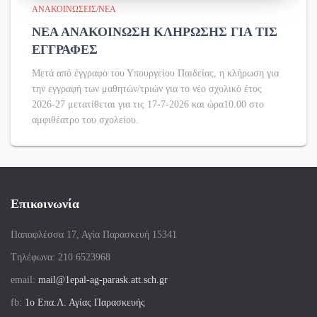
ΑΝΑΚΟΙΝΏΣΕΙΣ/ΝΈΑ
ΝΕΑ ΑΝΑΚΟΙΝΩΣΗ ΚΛΗΡΩΣΗΣ ΓΙΑ ΤΙΣ
ΕΓΓΡΑΦΕΣ
Μετά από έγγραφο του Υπουργείου Παιδείας, η κλήρωση για
την εγγραφή των μαθητών/τριών για το νέο σχολικό έτος
2026-27 μετατίθεται για τις 17-7-2026 και ώρα10.00 στο
αμφιθέατρο του σχολείου.
Επικοινωνία
Παπαφλέσσα 17, Αγία Παρασκευή 15341
Tηλέφωνα: 210 6523968
email:
mail@1epal-ag-parask.att.sch.gr
fb:
1ο Επα.Λ. Αγίας Παρασκευής