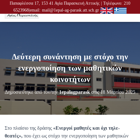
Παπαφλέσσα 17, 153 41 Αγία Παρασκευή Αττικής | Τηλέφωνο: 210
6523968|email: mail@1epal-ag-parask.att.sch.gr
Ε
Ν
Α
Λ
Λ
Α
Γ
Δεύτερη συνάντηση με στόχο την
Ή
Π
ενεργοποίηση των μαθητικών
Λ
Ο
κοινοτήτων
Ή
Γ
Δημοσιεύτηκε από τον/την
1epalagparask
στις
18 Μαρτίου 2025
Η
Σ
Η
Σ
Στο πλαίσιο της δράσης
«Ενεργοί μαθητές και όχι τηλε-
θεατές»,
που έχει ως στόχο την ενεργοποίηση των μαθητικών