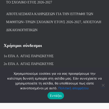
ΤΟ ΣΧΟΛΙΚΌ ΈΤΟΣ 2026-2027
ΑΠΟΤΕΛΈΣΜΑΤΑ ΚΛΗΡΏΣΕΩΝ ΓΙΑ ΤΗΝ ΕΓΓΡΑΦΉ ΤΩΝ
ΜΑΘΗΤΏΝ/-ΤΡΙΏΝ ΣΧΟΛΙΚΟΎ ΈΤΟΥΣ 2026-2027, ΑΠΟΣΤΟΛΉ
ΔΙΚΑΙΟΛΟΓΗΤΙΚΏΝ
Χρήσιμοι σύνδεσμοι
1ο ΕΠΑ.Λ. ΑΓΙ
ΑΣ ΠΑΡΑΣΚΕΥΗΣ
2ο ΕΠΑ.Λ. ΑΓΙΑΣ ΠΑΡΑΣΚΕΥΗΣ
1ο Ε.Κ. ΑΓΙΑΣ ΠΑΡΑΣΚΕΥΗΣ
Χρησιμοποιούμε cookies για να σας προσφέρουμε την
καλύτερη δυνατή εμπειρία στη σελίδα μας. Εάν συνεχίσετε να
ΒΙΒΛΙΟΘΗΚΗ 1ου & 2ου ΕΠΑΛ ΑΓΙΑΣ ΠΑΡΑΣΚΕΥΗΣ
χρησιμοποιείτε τη σελίδα, θα υποθέσουμε πως είστε
ικανοποιημένοι με αυτό.
Πολιτική απορρήτου
Εντάξει
Hestia | Αναπτύχθηκε από
ThemeIsle