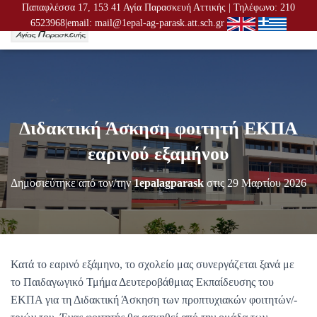
Παπαφλέσσα 17, 153 41 Αγία Παρασκευή Αττικής | Τηλέφωνο: 210
6523968|email: mail@1epal-ag-parask.att.sch.gr
Ε
Ν
Α
Λ
Λ
Α
Γ
Διδακτική Άσκηση φοιτητή ΕΚΠΑ
Ή
Π
εαρινού εξαμήνου
Λ
Ο
Δημοσιεύτηκε από τον/την
1epalagparask
στις
29 Μαρτίου 2026
Ή
Γ
Η
Σ
Η
Σ
Κατά το εαρινό εξάμηνο, το σχολείο μας συνεργάζεται ξανά με
το Παιδαγωγικό Τμήμα Δευτεροβάθμιας Εκπαίδευσης του
ΕΚΠΑ για τη Διδακτική Άσκηση των προπτυχιακών φοιτητών/-