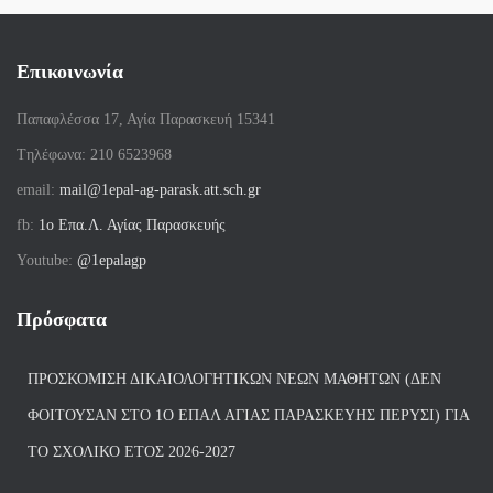
Επικοινωνία
Παπαφλέσσα 17, Αγία Παρασκευή 15341
Tηλέφωνα: 210 6523968
email:
mail@1epal-ag-parask.att.sch.gr
fb:
1ο Επα.Λ. Αγίας Παρασκευής
Youtube:
@1epalagp
Πρόσφατα
ΠΡΟΣΚΌΜΙΣΗ ΔΙΚΑΙΟΛΟΓΗΤΙΚΏΝ ΝΈΩΝ ΜΑΘΗΤΏΝ (ΔΕΝ
ΦΟΙΤΟΎΣΑΝ ΣΤΟ 1Ο ΕΠΑΛ ΑΓΙΑΣ ΠΑΡΑΣΚΕΥΗΣ ΠΈΡΥΣΙ) ΓΙΑ
ΤΟ ΣΧΟΛΙΚΌ ΈΤΟΣ 2026-2027