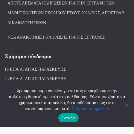
ΑΠΟΤΕΛΈΣΜΑΤΑ ΚΛΗΡΏΣΕΩΝ ΓΙΑ ΤΗΝ ΕΓΓΡΑΦΉ ΤΩΝ
ΜΑΘΗΤΏΝ/-ΤΡΙΏΝ ΣΧΟΛΙΚΟΎ ΈΤΟΥΣ 2026-2027, ΑΠΟΣΤΟΛΉ
ΔΙΚΑΙΟΛΟΓΗΤΙΚΏΝ
ΝΕΑ ΑΝΑΚΟΙΝΩΣΗ ΚΛΗΡΩΣΗΣ ΓΙΑ ΤΙΣ ΕΓΓΡΑΦΕΣ
Χρήσιμοι σύνδεσμοι
1ο ΕΠΑ.Λ. ΑΓΙ
ΑΣ ΠΑΡΑΣΚΕΥΗΣ
2ο ΕΠΑ.Λ. ΑΓΙΑΣ ΠΑΡΑΣΚΕΥΗΣ
1ο Ε.Κ. ΑΓΙΑΣ ΠΑΡΑΣΚΕΥΗΣ
Χρησιμοποιούμε cookies για να σας προσφέρουμε την
καλύτερη δυνατή εμπειρία στη σελίδα μας. Εάν συνεχίσετε να
ΒΙΒΛΙΟΘΗΚΗ 1ου & 2ου ΕΠΑΛ ΑΓΙΑΣ ΠΑΡΑΣΚΕΥΗΣ
χρησιμοποιείτε τη σελίδα, θα υποθέσουμε πως είστε
ικανοποιημένοι με αυτό.
Πολιτική απορρήτου
Εντάξει
Hestia | Αναπτύχθηκε από
ThemeIsle