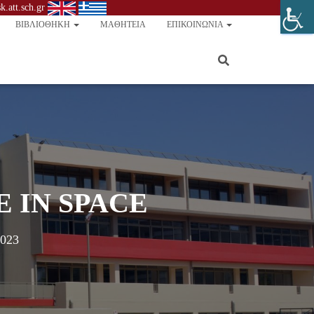
.att.sch.gr
ΒΙΒΛΙΟΘΉΚΗ
ΜΑΘΗΤΕΊΑ
ΕΠΙΚΟΙΝΩΝΊΑ
FE IN SPACE
2023