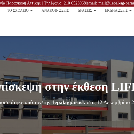
ία Παρασκευή Αττικής | Τηλέφωνο: 210 6523968|email: mail@1epal-ag-parask
TO ΣΧΟΛΕΙΟ
ΑΝΑΚΟΙΝΏΣΕΙΣ
ΔΡΑΣΕΙΣ
ΕΚΔΗΛΩΣΕΙΣ
επίσκεψη στην έκθεση LI
οσιεύτηκε από τον/την
1epalagparask
στις
12 Δεκεμβρίου 