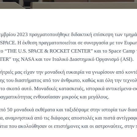
εμβρίου 2023 πραγματοποιήθηκε διδακτική επίσκεψη των τμημ
 SPACE. Η έκθεση πραγματοποιείται σε συνεργασία με τον Ευρ
 το “THE U.S. SPACE & ROCKET CENTER” και το Space Camp
R” της NASA και τον Ιταλικό Διαστημικό Οργανισμό (ASI).
θήτριές μας είχαν την μοναδική ευκαιρία να γνωρίσουν από κον
ης του διαστήματος από τον άνθρωπο, καθώς και όλη την τεχνο
το σκοπό αυτό. Μοναδικές κατασκευές, ιστορικά αντικείμενα-ε
ραγματικότητας ενθουσίασαν μικρούς και μεγάλους.
από 50 μοναδικά εκθέματα και ταξιδέψαμε στην ιστορία των δια
α, αναμνηστικά από τις διάφορες αποστολές και πιστά αντίγρα
ια που ακολούθησαν οι επιστήμονες και οι αστροναύτες, στην 