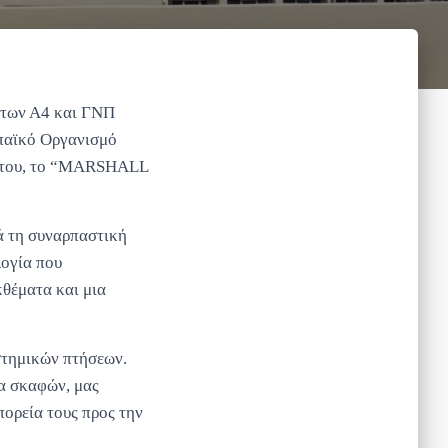
άτων Α4 και ΓΝΠ
ωπαϊκό Οργανισμό
 του, το “MARSHALL
τά τη συναρπαστική
λογία που
κθέματα και μια
στημικών πτήσεων.
φα σκαφών, μας
πορεία τους προς την