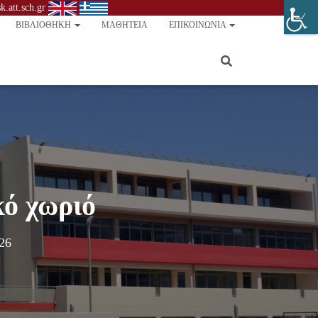
.att.sch.gr
ΒΙΒΛΙΟΘΉΚΗ
ΜΑΘΗΤΕΊΑ
ΕΠΙΚΟΙΝΩΝΊΑ
κό χωριό
26