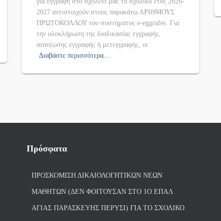
για εγγραφή στο σχολείο μας το σχολικό έτος 2026-
2027 αντιστοιχούν στους παρακάτω ΑΡΙΘΜΟΥΣ
ΠΡΩΤΟΚΟΛΛΟΥ του συστήματος e-eggrafes. Για
την ολοκλήρωση της διαδικασίας εγγραφής,
ανανέωσης εγγραφής ή μετεγγραφής, οι
Διαβάστε περισσότερα…
Πρόσφατα
ΠΡΟΣΚΌΜΙΣΗ ΔΙΚΑΙΟΛΟΓΗΤΙΚΏΝ ΝΈΩΝ
ΜΑΘΗΤΏΝ (ΔΕΝ ΦΟΙΤΟΎΣΑΝ ΣΤΟ 1Ο ΕΠΑΛ
ΑΓΙΑΣ ΠΑΡΑΣΚΕΥΗΣ ΠΈΡΥΣΙ) ΓΙΑ ΤΟ ΣΧΟΛΙΚΌ