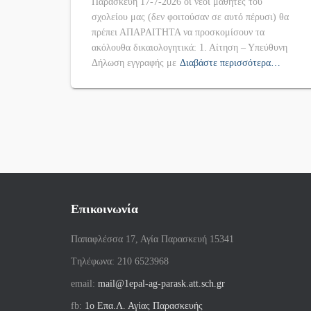
Παρασκεύη 17-7-2026 οι νέοι μαθητές του
σχολείου μας (δεν φοιτούσαν σε αυτό πέρυσι) θα
πρέπει ΑΠΑΡΑΙΤΗΤΑ να προσκομίσουν τα
ακόλουθα δικαιολογητικά: 1. Αίτηση – Υπεύθυνη
Δήλωση εγγραφής με
Διαβάστε περισσότερα…
Επικοινωνία
Παπαφλέσσα 17, Αγία Παρασκευή 15341
Tηλέφωνα: 210 6523968
email:
mail@1epal-ag-parask.att.sch.gr
fb:
1ο Επα.Λ. Αγίας Παρασκευής