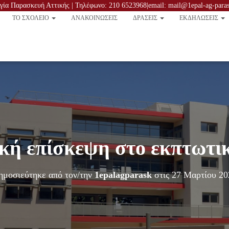
ία Παρασκευή Αττικής | Τηλέφωνο: 210 6523968|email: mail@1epal-ag-parask
TO ΣΧΟΛΕΙΟ
ΑΝΑΚΟΙΝΏΣΕΙΣ
ΔΡΑΣΕΙΣ
ΕΚΔΗΛΩΣΕΙΣ
κή επίσκεψη στο εκπτωτι
ημοσιεύτηκε από τον/την
1epalagparask
στις
27 Μαρτίου 20