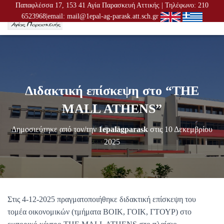
Παπαφλέσσα 17, 153 41 Αγία Παρασκευή Αττικής | Τηλέφωνο: 210
6523968|email: mail@1epal-ag-parask.att.sch.gr
Ε
Ν
Α
Λ
Λ
Α
Γ
Διδακτική επίσκεψη στο “THE
Ή
Π
MALL ATHENS”
Λ
Ο
Δημοσιεύτηκε από τον/την
1epalagparask
στις
10 Δεκεμβρίου
Ή
Γ
2025
Η
Σ
Η
Σ
Στις 4-12-2025 πραγματοποιήθηκε διδακτική επίσκεψη του
τομέα οικονομικών (τμήματα ΒΟΙΚ, ΓΟΙΚ, ΓΤΟΥΡ) στο