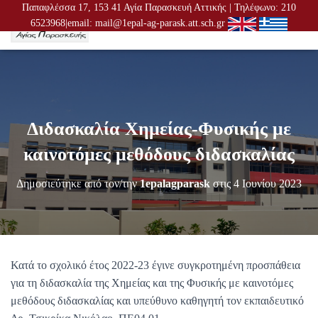
Παπαφλέσσα 17, 153 41 Αγία Παρασκευή Αττικής | Τηλέφωνο: 210
6523968|email: mail@1epal-ag-parask.att.sch.gr
Ε
Ν
Α
Λ
Λ
Α
Γ
Διδασκαλία Χημείας-Φυσικής με
Ή
Π
καινοτόμες μεθόδους διδασκαλίας
Λ
Ο
Δημοσιεύτηκε από τον/την
1epalagparask
στις
4 Ιουνίου 2023
Ή
Γ
Η
Σ
Η
Σ
Κατά το σχολικό έτος 2022-23 έγινε συγκροτημένη προσπάθεια
για τη διδασκαλία της Χημείας και της Φυσικής με καινοτόμες
μεθόδους διδασκαλίας και υπεύθυνο καθηγητή τον εκπαιδευτικό