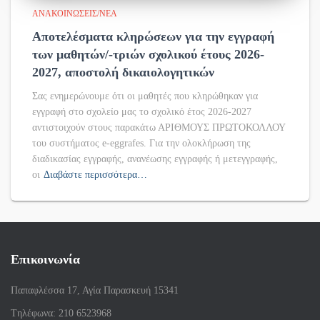
ΑΝΑΚΟΙΝΏΣΕΙΣ/ΝΈΑ
Αποτελέσματα κληρώσεων για την εγγραφή
των μαθητών/-τριών σχολικού έτους 2026-
2027, αποστολή δικαιολογητικών
Σας ενημερώνουμε ότι οι μαθητές που κληρώθηκαν για
εγγραφή στο σχολείο μας το σχολικό έτος 2026-2027
αντιστοιχούν στους παρακάτω ΑΡΙΘΜΟΥΣ ΠΡΩΤΟΚΟΛΛΟΥ
του συστήματος e-eggrafes. Για την ολοκλήρωση της
διαδικασίας εγγραφής, ανανέωσης εγγραφής ή μετεγγραφής,
οι
Διαβάστε περισσότερα…
Επικοινωνία
Παπαφλέσσα 17, Αγία Παρασκευή 15341
Tηλέφωνα: 210 6523968