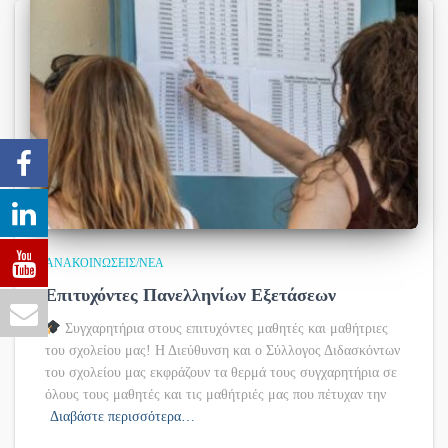
ΑΝΑΚΟΙΝΏΣΕΙΣ/ΝΈΑ
Επιτυχόντες Πανελληνίων Εξετάσεων
Συγχαρητήρια στους επιτυχόντες μαθητές και μαθήτριες
του σχολείου μας! Η Διεύθυνση και ο Σύλλογος Διδασκόντων
του σχολείου μας εκφράζουν τα θερμά τους συγχαρητήρια σε
όλους τους μαθητές και τις μαθήτριές μας που πέτυχαν την
Διαβάστε περισσότερα…