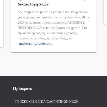
δικαιολογητικών
Σας ενημερώνουμε ότι οι μαθητές που κληρώθηκαν
για εγγραφή στο σχολείο μας το σχολικό έτος 2026-
2027 αντιστοιχούν στους παρακάτω ΑΡΙΘΜΟΥΣ
ΠΡΩΤΟΚΟΛΛΟΥ του συστήματος e-eggrafes. Για
την ολοκλήρωση της διαδικασίας εγγραφής,
ανανέωσης εγγραφής ή μετεγγραφής, οι
Διαβάστε περισσότερα…
Πρόσφατα
ΠΡΟΣΚΌΜΙΣΗ ΔΙΚΑΙΟΛΟΓΗΤΙΚΏΝ ΝΈΩΝ