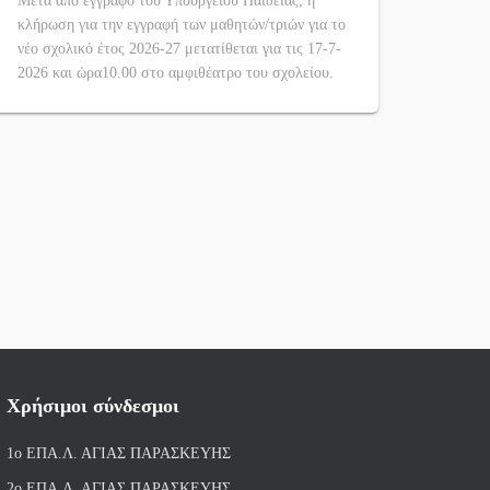
Μετά από έγγραφο του Υπουργείου Παιδείας, η
κλήρωση για την εγγραφή των μαθητών/τριών για το
νέο σχολικό έτος 2026-27 μετατίθεται για τις 17-7-
2026 και ώρα10.00 στο αμφιθέατρο του σχολείου.
Χρήσιμοι σύνδεσμοι
1ο ΕΠΑ.Λ. ΑΓΙ
ΑΣ ΠΑΡΑΣΚΕΥΗΣ
2ο ΕΠΑ.Λ. ΑΓΙΑΣ ΠΑΡΑΣΚΕΥΗΣ