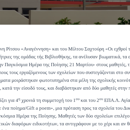
ννη Ρίτσου «Αναγέννηση» και του Μίλτου Σαχτούρη «Οι εχθροί τ
θήτριες της ομάδας τής Βιβλιοθήκης, τα ανέλυσαν βιωματικά, τα 
την Παγκόσμια Ημέρα της Ποίησης 21 Μαρτίου- στους μαθητές, τι
λους τους εργαζόμενους των σχολείων που συστεγάζονται στο σ
ματα μοιράστηκαν φωτοτυπημένα στα μέλη της σχολικής κοινότ
 κατά την είσοδό τους, και διαβάστηκαν από δύο μαθητές στην
η
ου
ου
ζει για 4
χρονιά τη συμμετοχή του 1
και του 2
ΕΠΑ.Λ. Αγία
 ένα ποίημα/Gift a poem», μια πρόταση προς τα σχολεία του Δι
όσμια Ημέρα της Ποίησης. Μαθητές των δύο σχολείων επιλέγο
ικών διαφόρων ειδικοτήτων, τα αντιγράφουν με το χέρι και αν 