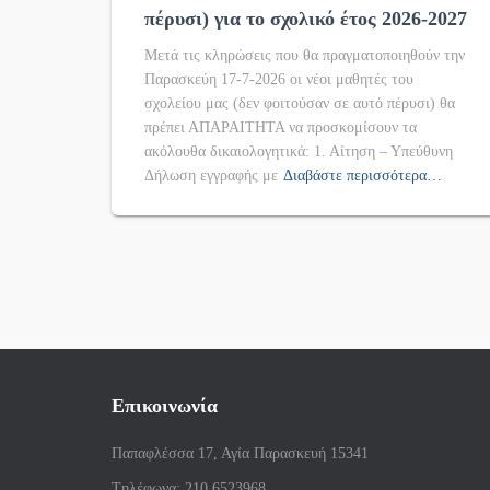
πέρυσι) για το σχολικό έτος 2026-2027
Μετά τις κληρώσεις που θα πραγματοποιηθούν την
Παρασκεύη 17-7-2026 οι νέοι μαθητές του
σχολείου μας (δεν φοιτούσαν σε αυτό πέρυσι) θα
πρέπει ΑΠΑΡΑΙΤΗΤΑ να προσκομίσουν τα
ακόλουθα δικαιολογητικά: 1. Αίτηση – Υπεύθυνη
Δήλωση εγγραφής με
Διαβάστε περισσότερα…
Επικοινωνία
Παπαφλέσσα 17, Αγία Παρασκευή 15341
Tηλέφωνα: 210 6523968