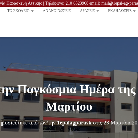
ία Παρασκευή Αττικής | Τηλέφωνο: 210 6523968|email: mail@1epal-ag-parask
TO ΣΧΟΛΕΙΟ
ΑΝΑΚΟΙΝΏΣΕΙΣ
ΔΡΑΣΕΙΣ
ΕΚΔΗΛΩΣΕΙΣ
την Παγκόσμια Ημέρα της
Μαρτίου
ημοσιεύτηκε από τον/την
1epalagparask
στις
23 Μαρτίου 20