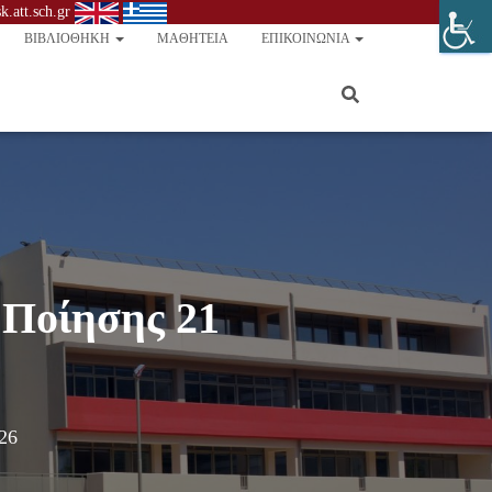
.att.sch.gr
ΒΙΒΛΙΟΘΉΚΗ
ΜΑΘΗΤΕΊΑ
ΕΠΙΚΟΙΝΩΝΊΑ
 Ποίησης 21
26