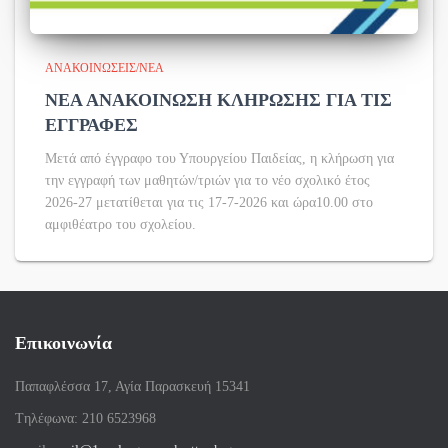
ΑΝΑΚΟΙΝΏΣΕΙΣ/ΝΈΑ
ΝΕΑ ΑΝΑΚΟΙΝΩΣΗ ΚΛΗΡΩΣΗΣ ΓΙΑ ΤΙΣ
ΕΓΓΡΑΦΕΣ
Μετά από έγγραφο του Υπουργείου Παιδείας, η κλήρωση για
την εγγραφή των μαθητών/τριών για το νέο σχολικό έτος
2026-27 μετατίθεται για τις 17-7-2026 και ώρα10.00 στο
αμφιθέατρο του σχολείου.
Επικοινωνία
Παπαφλέσσα 17, Αγία Παρασκευή 15341
Tηλέφωνα: 210 6523968