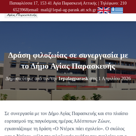
Παπαφλέσσα 17, 153 41 Αγία Παρασκευή Αττικής | Τηλέφωνο: 210
6523968|email: mail@1epal-ag-parask.att.sch.gr
Ε
Ν
Α
Λ
Λ
Α
Γ
Δράση φιλοζωίας σε συνεργασία με
Ή
Π
το Δήμο Αγίας Παρασκευής
Λ
Ο
Δημοσιεύτηκε από τον/την
1epalagparask
στις
1 Απριλίου 2026
Ή
Γ
Η
Σ
Η
Σ
Σε συνεργασία με τον Δήμο Αγίας Παρασκευής και στο πλαίσιο
εορτασμού της παγκόσμιας ημέρας Αδέσποτων Ζώων,
εγκαινιάζουμε τη δράση «Ο Ντέρεκ πάει σχολείο». Ο σκύλος