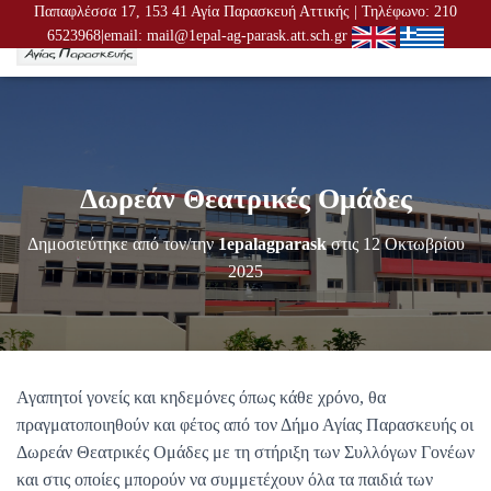
Παπαφλέσσα 17, 153 41 Αγία Παρασκευή Αττικής | Τηλέφωνο: 210
6523968|email: mail@1epal-ag-parask.att.sch.gr
Ε
Ν
Α
Λ
Λ
Α
Γ
Δωρεάν Θεατρικές Ομάδες
Ή
Π
Λ
Δημοσιεύτηκε από τον/την
1epalagparask
στις
12 Οκτωβρίου
Ο
2025
Ή
Γ
Η
Σ
Η
Σ
Αγαπητοί γονείς και κηδεμόνες όπως κάθε χρόνο, θα
πραγματοποιηθούν και φέτος από τον Δήμο Αγίας Παρασκευής οι
Δωρεάν Θεατρικές Ομάδες με τη στήριξη των Συλλόγων Γονέων
και στις οποίες μπορούν να συμμετέχουν όλα τα παιδιά των