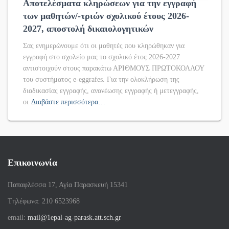
Αποτελέσματα κληρώσεων για την εγγραφή
των μαθητών/-τριών σχολικού έτους 2026-
2027, αποστολή δικαιολογητικών
Σας ενημερώνουμε ότι οι μαθητές που κληρώθηκαν για
εγγραφή στο σχολείο μας το σχολικό έτος 2026-2027
αντιστοιχούν στους παρακάτω ΑΡΙΘΜΟΥΣ ΠΡΩΤΟΚΟΛΛΟΥ
του συστήματος e-eggrafes. Για την ολοκλήρωση της
διαδικασίας εγγραφής, ανανέωσης εγγραφής ή μετεγγραφής,
οι
Διαβάστε περισσότερα…
Επικοινωνία
Παπαφλέσσα 17, Αγία Παρασκευή 15341
Tηλέφωνα: 210 6523968
email:
mail@1epal-ag-parask.att.sch.gr