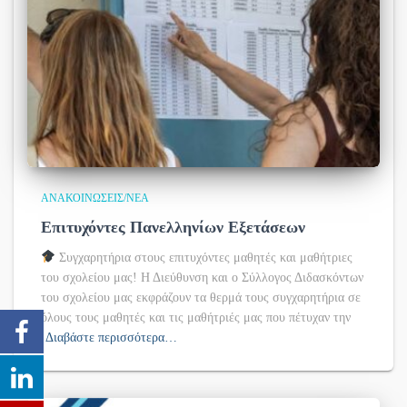
ΑΝΑΚΟΙΝΏΣΕΙΣ/ΝΈΑ
Επιτυχόντες Πανελληνίων Εξετάσεων
Συγχαρητήρια στους επιτυχόντες μαθητές και μαθήτριες
του σχολείου μας! Η Διεύθυνση και ο Σύλλογος Διδασκόντων
του σχολείου μας εκφράζουν τα θερμά τους συγχαρητήρια σε
όλους τους μαθητές και τις μαθήτριές μας που πέτυχαν την
Διαβάστε περισσότερα…