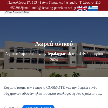
Παπαφλέσσα 17, 153 41 Αγία Παρασκευή Αττικής | Τηλέφωνο: 210
6523968|email: mail@1epal-ag-parask.att.sch.gr
Ε
Ν
Α
Λ
Λ
Α
Γ
Δωρεά υλικού
Ή
Π
Λ
Δημοσιεύτηκε από τον/την
1epalagparask
στις
4 Φεβρουαρίου
Ο
2024
Ή
Γ
Η
Σ
Η
Σ
Ευχαριστούμε την εταιρεία COSMOTE για την δωρεά εννέα
σύγχρονων οθονών ηλεκτρονικού υπολογιστή στο σχολείο μας.
Κατηγορίες:
ΑΝΑΚΟΙΝΏΣΕΙΣ/ΝΈΑ