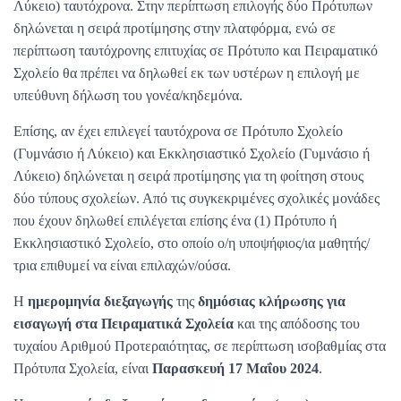
Λύκειο) ταυτόχρονα. Στην περίπτωση επιλογής δύο Πρότυπων
δηλώνεται η σειρά προτίμησης στην πλατφόρμα, ενώ σε
περίπτωση ταυτόχρονης επιτυχίας σε Πρότυπο και Πειραματικό
Σχολείο θα πρέπει να δηλωθεί εκ των υστέρων η επιλογή με
υπεύθυνη δήλωση του γονέα/κηδεμόνα.
Επίσης, αν έχει επιλεγεί ταυτόχρονα σε Πρότυπο Σχολείο
(Γυμνάσιο ή Λύκειο) και Εκκλησιαστικό Σχολείο (Γυμνάσιο ή
Λύκειο) δηλώνεται η σειρά προτίμησης για τη φοίτηση στους
δύο τύπους σχολείων. Από τις συγκεκριμένες σχολικές μονάδες
που έχουν δηλωθεί επιλέγεται επίσης ένα (1) Πρότυπο ή
Εκκλησιαστικό Σχολείο, στο οποίο ο/η υποψήφιος/ια μαθητής/
τρια επιθυμεί να είναι επιλαχών/ούσα.
Η
ημερομηνία διεξαγωγής
της
δημόσιας κλήρωσης για
εισαγωγή στα Πειραματικά Σχολεία
και της απόδοσης του
τυχαίου Αριθμού Προτεραιότητας, σε περίπτωση ισοβαθμίας στα
Πρότυπα Σχολεία, είναι
Παρασκευή 17 Μαΐου 2024
.