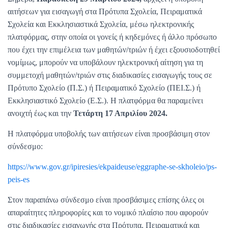
αιτήσεων για εισαγωγή στα Πρότυπα Σχολεία, Πειραματικά
Σχολεία και Εκκλησιαστικά Σχολεία, μέσω ηλεκτρονικής
πλατφόρμας, στην οποία οι γονείς ή κηδεμόνες ή άλλο πρόσωπο
που έχει την επιμέλεια των μαθητών/τριών ή έχει εξουσιοδοτηθεί
νομίμως, μπορούν να υποβάλουν ηλεκτρονική αίτηση για τη
συμμετοχή μαθητών/τριών στις διαδικασίες εισαγωγής τους σε
Πρότυπο Σχολείο (Π.Σ.) ή Πειραματικό Σχολείο (ΠΕΙ.Σ.) ή
Εκκλησιαστικό Σχολείο (Ε.Σ.). Η πλατφόρμα θα παραμείνει
ανοιχτή έως και την
Τετάρτη 17 Απριλίου 2024.
Η πλατφόρμα υποβολής των αιτήσεων είναι προσβάσιμη στον
σύνδεσμο:
https://www.gov.gr/ipiresies/ekpaideuse/eggraphe-se-skholeio/ps-
peis-es
Στον παραπάνω σύνδεσμο είναι προσβάσιμες επίσης όλες οι
απαραίτητες πληροφορίες και το νομικό πλαίσιο που αφορούν
στις διαδικασίες εισαγωγής στα Πρότυπα, Πειραματικά και