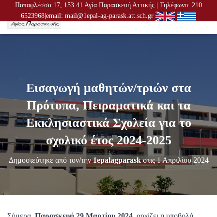
Παπαφλέσσα 17, 153 41 Αγία Παρασκευή Αττικής | Τηλέφωνο: 210
6523968|email: mail@1epal-ag-parask.att.sch.gr
Ε
Ν
Α
Λ
Λ
Α
Γ
Εισαγωγή μαθητών/τριών στα
Ή
Π
Πρότυπα, Πειραματικά και τα
Λ
Ο
Εκκλησιαστικά Σχολεία για το
Ή
Γ
σχολικό έτος 2024-2025
Η
Σ
Δημοσιεύτηκε από τον/την
1epalagparask
στις
1 Απριλίου 2024
Η
Σ
Σήμερα,
Παρασκευή 29 Μαρτίου 2024,
αρχίζει η υποβολή