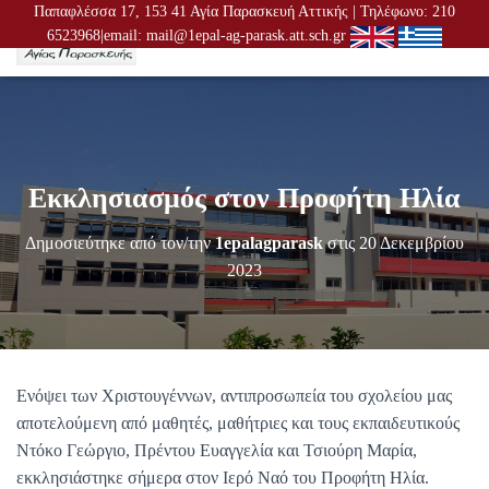
Παπαφλέσσα 17, 153 41 Αγία Παρασκευή Αττικής | Τηλέφωνο: 210
6523968|email: mail@1epal-ag-parask.att.sch.gr
Ε
Ν
Α
Λ
Λ
Α
Γ
Εκκλησιασμός στον Προφήτη Ηλία
Ή
Π
Λ
Δημοσιεύτηκε από τον/την
1epalagparask
στις
20 Δεκεμβρίου
Ο
2023
Ή
Γ
Η
Σ
Η
Σ
Ενόψει των Χριστουγέννων, αντιπροσωπεία του σχολείου μας
αποτελούμενη από μαθητές, μαθήτριες και τους εκπαιδευτικούς
Ντόκο Γεώργιο, Πρέντου Ευαγγελία και Τσιούρη Μαρία,
εκκλησιάστηκε σήμερα στον Ιερό Ναό του Προφήτη Ηλία.