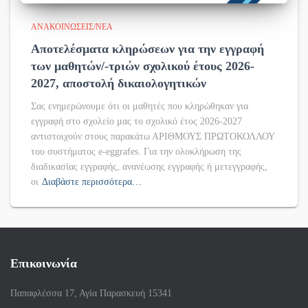
ΑΝΑΚΟΙΝΏΣΕΙΣ/ΝΈΑ
Αποτελέσματα κληρώσεων για την εγγραφή
των μαθητών/-τριών σχολικού έτους 2026-
2027, αποστολή δικαιολογητικών
Σας ενημερώνουμε ότι οι μαθητές που κληρώθηκαν για
εγγραφή στο σχολείο μας το σχολικό έτος 2026-2027
αντιστοιχούν στους παρακάτω ΑΡΙΘΜΟΥΣ ΠΡΩΤΟΚΟΛΛΟΥ
του συστήματος e-eggrafes. Για την ολοκλήρωση της
διαδικασίας εγγραφής, ανανέωσης εγγραφής ή μετεγγραφής,
οι
Διαβάστε περισσότερα…
Επικοινωνία
Παπαφλέσσα 17, Αγία Παρασκευή 15341