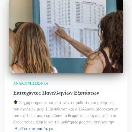
ΑΝΑΚΟΙΝΏΣΕΙΣ/ΝΈΑ
Επιτυχόντες Πανελληνίων Εξετάσεων
Συγχαρητήρια στους επιτυχόντες μαθητές και μαθήτριες
του σχολείου μας! Η Διεύθυνση και ο Σύλλογος Διδασκόντων
του σχολείου μας εκφράζουν τα θερμά τους συγχαρητήρια σε
όλους τους μαθητές και τις μαθήτριές μας που πέτυχαν την
Διαβάστε περισσότερα…