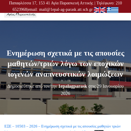
Παπαφλέσσα 17, 153 41 Αγία Παρασκευή Αττικής | Τηλέφωνο: 210
6523968|email: mail@1epal-ag-parask.att.sch.gr
Ε
Ν
Α
Λ
Λ
Α
Γ
Ενημέρωση σχετικά με τις απουσίες
Ή
Π
μαθητών/τριών λόγω των εποχικών
Λ
Ο
ιογενών αναπνευστικών λοιμώξεων
Ή
Γ
Δημοσιεύτηκε από τον/την
1epalagparask
στις
29 Ιανουαρίου
Η
Σ
2026
Η
Σ
ΕΞΕ – 10503 – 2026 – Ενημέρωση σχετικά με τις απουσίες μαθητών τριών