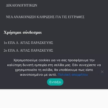
ΔΙΚΑΙΟΛΟΓΗΤΙΚΏΝ
ΝΕΑ ΑΝΑΚΟΙΝΩΣΗ ΚΛΗΡΩΣΗΣ ΓΙΑ ΤΙΣ ΕΓΓΡΑΦΕΣ
Χρήσιμοι σύνδεσμοι
1ο ΕΠΑ.Λ. ΑΓΙ
ΑΣ ΠΑΡΑΣΚΕΥΗΣ
2ο ΕΠΑ.Λ. ΑΓΙΑΣ ΠΑΡΑΣΚΕΥΗΣ
1ο Ε.Κ. ΑΓΙΑΣ ΠΑΡΑΣΚΕΥΗΣ
Χρησιμοποιούμε cookies για να σας προσφέρουμε την
καλύτερη δυνατή εμπειρία στη σελίδα μας. Εάν συνεχίσετε να
ΒΙΒΛΙΟΘΗΚΗ 1ου & 2ου ΕΠΑΛ ΑΓΙΑΣ ΠΑΡΑΣΚΕΥΗΣ
χρησιμοποιείτε τη σελίδα, θα υποθέσουμε πως είστε
ικανοποιημένοι με αυτό.
Πολιτική απορρήτου
Εντάξει
Hestia | Αναπτύχθηκε από
ThemeIsle
© 2018-2026 | ΑΝΑΠΤΥΞΗ-ΣΧΕΔΙΑΣΗ: ΛΙΑΧΝΗ ΑΝΝΑ, ΜΑΝΤΑ
ΣΤΑΜΑΤΙΝΑ, ΜΠΑΛΑΣΚΑΣ ΑΘΑΝΑΣΙΟΣ | 2023-2026 ΑΝΑΝΕΩΣΗ :