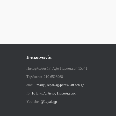
Επικοινωνία
Παπαφλέσσα 17, Αγία Παρασκευή 15341
Tηλέφωνα: 210 6523968
email:
mail@1epal-ag-parask.att.sch.gr
fb:
1ο Επα.Λ. Αγίας Παρασκευής
Youtube:
@1epalagp