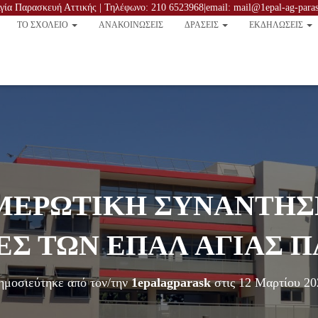
ία Παρασκευή Αττικής | Τηλέφωνο: 210 6523968|email: mail@1epal-ag-parask
TO ΣΧΟΛΕΙΟ
ΑΝΑΚΟΙΝΏΣΕΙΣ
ΔΡΑΣΕΙΣ
ΕΚΔΗΛΩΣΕΙΣ
ΕΡΩΤΙΚΗ ΣΥΝΑΝΤΗΣ
ΕΣ ΤΩΝ ΕΠΑΛ ΑΓΙΑΣ 
ημοσιεύτηκε από τον/την
1epalagparask
στις
12 Μαρτίου 20