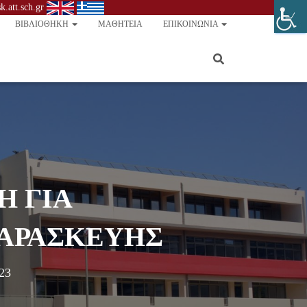
.att.sch.gr
ΒΙΒΛΙΟΘΉΚΗ
ΜΑΘΗΤΕΊΑ
ΕΠΙΚΟΙΝΩΝΊΑ
Η ΓΙΑ
ΠΑΡΑΣΚΕΥΗΣ
23