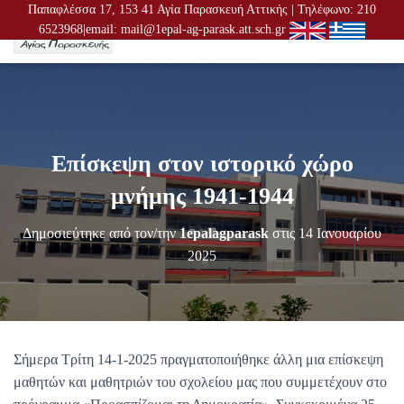
Παπαφλέσσα 17, 153 41 Αγία Παρασκευή Αττικής | Τηλέφωνο: 210
6523968|email: mail@1epal-ag-parask.att.sch.gr
Ε
Ν
Α
Λ
Λ
Α
Γ
Επίσκεψη στον ιστορικό χώρο
Ή
Π
μνήμης 1941-1944
Λ
Ο
Δημοσιεύτηκε από τον/την
1epalagparask
στις
14 Ιανουαρίου
Ή
Γ
2025
Η
Σ
Η
Σ
Σήμερα Τρίτη 14-1-2025 πραγματοποιήθηκε άλλη μια επίσκεψη
μαθητών και μαθητριών του σχολείου μας που συμμετέχουν στο