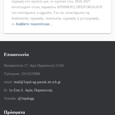
εγγραφή στο σχολείο μας το σχολικό έτος 2026-2027
αντιστοιχούν στους παρακάτω ΑΡΙΘΜΟΥΣ ΠΡΩΤΟΚΟΛΛΟΥ
του συστήματος e-eggrafes. Για την ολοκλήρωση της
διαδικασίας εγγραφής, ανανέωσης εγγραφής ή μετεγγραφής,
οι
Διαβάστε περισσότερα…
Επικοινωνία
Παπαφλέσσα 17, Αγία Παρασκευή 15341
Tηλέφωνα: 210 6523968
email:
mail@1epal-ag-parask.att.sch.gr
fb:
1ο Επα.Λ. Αγίας Παρασκευής
Youtube:
@1epalagp
Πρόσφατα