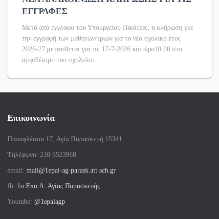
ΕΓΓΡΑΦΕΣ
Μετά από έγγραφο του Υπουργείου Παιδείας, η κλήρωση για
την εγγραφή των μαθητών/τριών για το νέο σχολικό έτος
2026-27 μετατίθεται για τις 17-7-2026 και ώρα10.00 στο
αμφιθέατρο του σχολείου.
Επικοινωνία
Παπαφλέσσα 17, Αγία Παρασκευή 15341
Tηλέφωνα: 210 6523968
email:
mail@1epal-ag-parask.att.sch.gr
fb:
1ο Επα.Λ. Αγίας Παρασκευής
Youtube:
@1epalagp