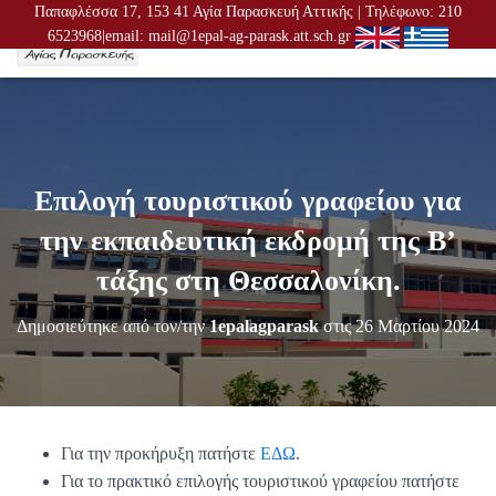
Παπαφλέσσα 17, 153 41 Αγία Παρασκευή Αττικής | Τηλέφωνο: 210
6523968|email: mail@1epal-ag-parask.att.sch.gr
Ε
Ν
Α
Λ
Λ
Α
Γ
Επιλογή τουριστικού γραφείου για
Ή
Π
την εκπαιδευτική εκδρομή της B’
Λ
Ο
τάξης στη Θεσσαλονίκη.
Ή
Γ
Δημοσιεύτηκε από τον/την
1epalagparask
στις
26 Μαρτίου 2024
Η
Σ
Η
Σ
Για την προκήρυξη πατήστε
ΕΔΩ
.
Για το πρακτικό επιλογής τουριστικού γραφείου πατήστε