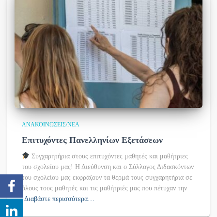
ΑΝΑΚΟΙΝΏΣΕΙΣ/ΝΈΑ
Επιτυχόντες Πανελληνίων Εξετάσεων
Συγχαρητήρια στους επιτυχόντες μαθητές και μαθήτριες
του σχολείου μας! Η Διεύθυνση και ο Σύλλογος Διδασκόντων
του σχολείου μας εκφράζουν τα θερμά τους συγχαρητήρια σε
όλους τους μαθητές και τις μαθήτριές μας που πέτυχαν την
Διαβάστε περισσότερα…