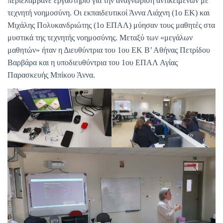
περιελάμβανε εργαστήριο για την αναγνώριση αντικειμένων με
τεχνητή νοημοσύνη. Οι εκπαιδευτικοί Άννα Λιάχνη (1ο ΕΚ) και
Μιχάλης Πολυκανδριώτης (1ο ΕΠΑΛ) μύησαν τους μαθητές στα
μυστικά της τεχνητής νοημοσύνης. Μεταξύ των «μεγάλων
μαθητών» ήταν η Διευθύντρια του 1ου ΕΚ Β’ Αθήνας Πετρίδου
Βαρβάρα και η υποδιευθύντρια του 1ου ΕΠΑΛ Αγίας
Παρασκευής Μπίκου Άννα.