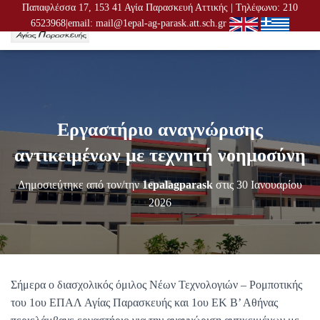
Παπαφλέσσα 17, 153 41 Αγία Παρασκευή Αττικής | Τηλέφωνο: 210
6523968|email: mail@1epal-ag-parask.att.sch.gr
Ε
Ν
Α
Λ
Λ
Α
Γ
Εργαστήριο αναγνώρισης
Ή
Π
αντικειμένων με τεχνητή νοημοσύνη
Λ
Ο
Δημοσιεύτηκε από τον/την
1epalagparask
στις
30 Ιανουαρίου
Ή
Γ
2026
Η
Σ
Η
Σ
Σήμερα ο διασχολικός όμιλος Νέων Τεχνολογιών – Ρομποτικής
του 1ου ΕΠΑΛ Αγίας Παρασκευής και 1ου ΕΚ Β’ Αθήνας