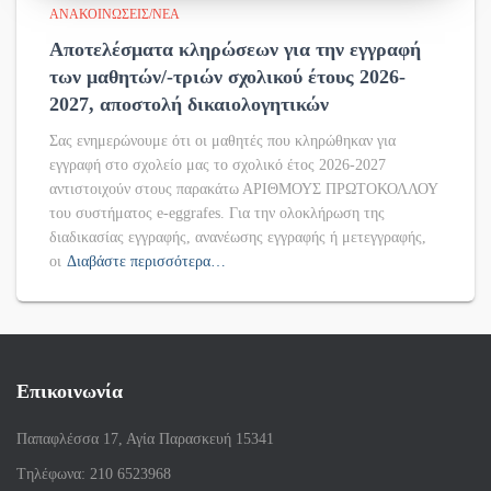
ΑΝΑΚΟΙΝΏΣΕΙΣ/ΝΈΑ
Αποτελέσματα κληρώσεων για την εγγραφή
των μαθητών/-τριών σχολικού έτους 2026-
2027, αποστολή δικαιολογητικών
Σας ενημερώνουμε ότι οι μαθητές που κληρώθηκαν για
εγγραφή στο σχολείο μας το σχολικό έτος 2026-2027
αντιστοιχούν στους παρακάτω ΑΡΙΘΜΟΥΣ ΠΡΩΤΟΚΟΛΛΟΥ
του συστήματος e-eggrafes. Για την ολοκλήρωση της
διαδικασίας εγγραφής, ανανέωσης εγγραφής ή μετεγγραφής,
οι
Διαβάστε περισσότερα…
Επικοινωνία
Παπαφλέσσα 17, Αγία Παρασκευή 15341
Tηλέφωνα: 210 6523968