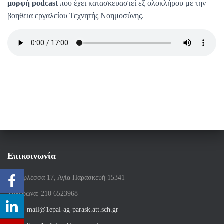
μορφή podcast
που έχει κατασκευαστεί εξ ολοκλήρου με την
βοηθεια εργαλείου Τεχνητής Nοημοσύνης.
Επικοινωνία
Παπαφλέσσα 17, Αγία Παρασκευή 15341
Tηλέφωνα: 210 6523968
email:
mail@1epal-ag-parask.att.sch.gr