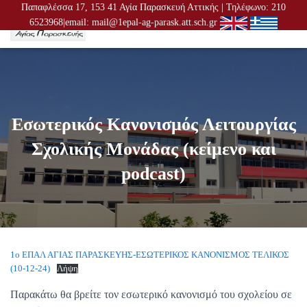
Παπαφλέσσα 17, 153 41 Αγία Παρασκευή Αττικής | Τηλέφωνο: 210
6523968|email: mail@1epal-ag-parask.att.sch.gr
Ε
Ν
Α
Λ
Λ
Α
Γ
Εσωτερικός Κανονισμός Λειτουργίας
Ή
Π
Σχολικής Μονάδας (κείμενο και
Λ
Ο
podcast)
Ή
Γ
Η
Σ
Η
Σ
1ο ΕΠΑΛ ΑΓΙΑΣ ΠΑΡΑΣΚΕΥΗΣ-ΕΣΩΤΕΡΙΚΟΣ ΚΑΝΟΝΙΣΜΟΣ ΤΕΛΙΚΟΣ
(10-12-24)
Λήψη
Παρακάτω θα βρείτε τον εσωτερικό κανονισμό του σχολείου σε