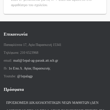
αμφιθέατρο του σχολείου.
Επικοινωνία
Παπαφλέσσα 17, Αγία Παρασκευή 15341
Tηλέφωνα: 210 6523968
email:
mail@1epal-ag-parask.att.sch.gr
fb:
1ο Επα.Λ. Αγίας Παρασκευής
Youtube:
@1epalagp
Πρόσφατα
ΠΡΟΣΚΌΜΙΣΗ ΔΙΚΑΙΟΛΟΓΗΤΙΚΏΝ ΝΈΩΝ ΜΑΘΗΤΏΝ (ΔΕΝ