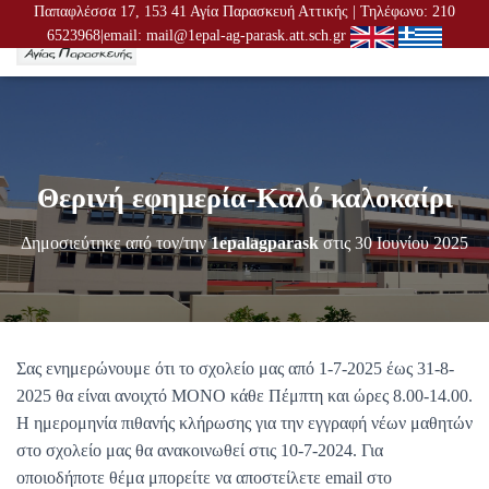
Παπαφλέσσα 17, 153 41 Αγία Παρασκευή Αττικής | Τηλέφωνο: 210
6523968|email: mail@1epal-ag-parask.att.sch.gr
Ε
Ν
Α
Λ
Λ
Α
Γ
Θερινή εφημερία-Καλό καλοκαίρι
Ή
Π
Λ
Δημοσιεύτηκε από τον/την
1epalagparask
στις
30 Ιουνίου 2025
Ο
Ή
Γ
Η
Σ
Η
Σας ενημερώνουμε ότι το σχολείο μας από 1-7-2025 έως 31-8-
Σ
2025 θα είναι ανοιχτό ΜΟΝΟ κάθε Πέμπτη και ώρες 8.00-14.00.
Η ημερομηνία πιθανής κλήρωσης για την εγγραφή νέων μαθητών
στο σχολείο μας θα ανακοινωθεί στις 10-7-2024. Για
οποιοδήποτε θέμα μπορείτε να αποστείλετε email στο