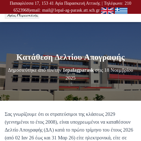
Παπαφλέσσα 17, 153 41 Αγία Παρασκευή Αττικής | Τηλέφωνο: 210
6523968|email: mail@1epal-ag-parask.att.sch.gr
Ε
Ν
Α
Λ
Λ
Α
Γ
Κατάθεση Δελτίου Απογραφής
Ή
Π
Λ
Δημοσιεύτηκε από τον/την
1epalagparask
στις
18 Νοεμβρίου
Ο
2025
Ή
Γ
Η
Σ
Η
Σ
Σας γνωρίζουμε ότι οι στρατεύσιμοι της κλάσεως 2029
(γεννημένοι το έτος 2008), είναι υποχρεωμένοι να καταθέσουν
Δελτίο Απογραφής (ΔΑ) κατά το πρώτο τρίμηνο του έτους 2026
(από 02 Ιαν 26 έως και 31 Μαρ 26) είτε ηλεκτρονικά, είτε σε