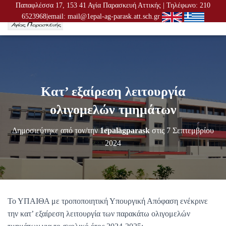
Παπαφλέσσα 17, 153 41 Αγία Παρασκευή Αττικής | Τηλέφωνο: 210
6523968|email: mail@1epal-ag-parask.att.sch.gr
Ε
Ν
Α
Λ
Λ
Α
Γ
Κατ’ εξαίρεση λειτουργία
Ή
Π
ολιγομελών τμημάτων
Λ
Ο
Δημοσιεύτηκε από τον/την
1epalagparask
στις
7 Σεπτεμβρίου
Ή
Γ
2024
Η
Σ
Η
Σ
Το ΥΠΑΙΘΑ με τροποποιητική Υπουργική Απόφαση ενέκρινε
την κατ’ εξαίρεση λειτουργία των παρακάτω ολιγομελών