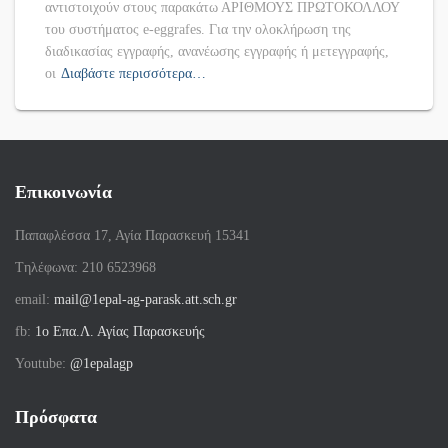
αντιστοιχούν στους παρακάτω ΑΡΙΘΜΟΥΣ ΠΡΩΤΟΚΟΛΛΟΥ
του συστήματος e-eggrafes. Για την ολοκλήρωση της
διαδικασίας εγγραφής, ανανέωσης εγγραφής ή μετεγγραφής,
οι
Διαβάστε περισσότερα…
Επικοινωνία
Παπαφλέσσα 17, Αγία Παρασκευή 15341
Tηλέφωνα: 210 6523968
email:
mail@1epal-ag-parask.att.sch.gr
fb:
1ο Επα.Λ. Αγίας Παρασκευής
Youtube:
@1epalagp
Πρόσφατα