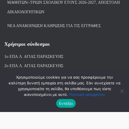
ΜΑΘΗΤΏΝ/-ΤΡΙΏΝ ΣΧΟΛΙΚΟΎ ΈΤΟΥΣ 2026-2027, ΑΠΟΣΤΟΛΉ
ΔΙΚΑΙΟΛΟΓΗΤΙΚΏΝ
ΝΕΑ ΑΝΑΚΟΙΝΩΣΗ ΚΛΗΡΩΣΗΣ ΓΙΑ ΤΙΣ ΕΓΓΡΑΦΕΣ
Χρήσιμοι σύνδεσμοι
1ο ΕΠΑ.Λ. ΑΓΙ
ΑΣ ΠΑΡΑΣΚΕΥΗΣ
2ο ΕΠΑ.Λ. ΑΓΙΑΣ ΠΑΡΑΣΚΕΥΗΣ
1ο Ε.Κ. ΑΓΙΑΣ ΠΑΡΑΣΚΕΥΗΣ
Χρησιμοποιούμε cookies για να σας προσφέρουμε την
καλύτερη δυνατή εμπειρία στη σελίδα μας. Εάν συνεχίσετε να
ΒΙΒΛΙΟΘΗΚΗ 1ου & 2ου ΕΠΑΛ ΑΓΙΑΣ ΠΑΡΑΣΚΕΥΗΣ
χρησιμοποιείτε τη σελίδα, θα υποθέσουμε πως είστε
ικανοποιημένοι με αυτό.
Πολιτική απορρήτου
Εντάξει
Hestia | Αναπτύχθηκε από
ThemeIsle
© 2018-2026 | ΑΝΑΠΤΥΞΗ-ΣΧΕΔΙΑΣΗ: ΛΙΑΧΝΗ ΑΝΝΑ, ΜΑΝΤΑ