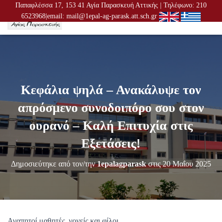
Παπαφλέσσα 17, 153 41 Αγία Παρασκευή Αττικής | Τηλέφωνο: 210
6523968|email: mail@1epal-ag-parask.att.sch.gr
Ε
Ν
Α
Λ
Λ
Α
Γ
Κεφάλια ψηλά – Ανακάλυψε τον
Ή
Π
απρόσμενο συνοδοιπόρο σου στον
Λ
Ο
ουρανό – Καλή Επιτυχία στις
Ή
Γ
Εξετάσεις!
Η
Σ
Δημοσιεύτηκε από τον/την
1epalagparask
στις
20 Μαΐου 2025
Η
Σ
Αγαπητοί μαθητές, γονείς και φίλοι,