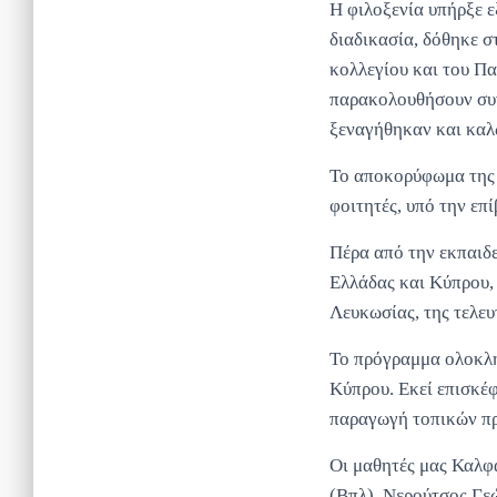
Η φιλοξενία υπήρξε ε
διαδικασία, δόθηκε 
κολλεγίου και του Πα
παρακολουθήσουν συν
ξεναγήθηκαν και καλ
Το αποκορύφωμα της 
φοιτητές, υπό την ε
Πέρα από την εκπαιδε
Ελλάδας και Κύπρου, 
Λευκωσίας, της τελευ
Το πρόγραμμα ολοκλη
Κύπρου. Εκεί επισκέφ
παραγωγή τοπικών πρ
Οι μαθητές μας Καλφ
(Βπλ), Νερούτσος Γε