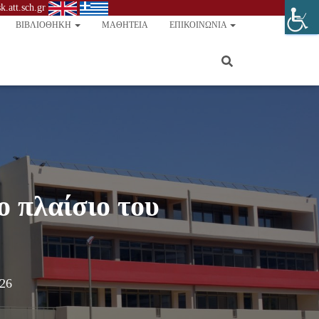
.att.sch.gr
ΒΙΒΛΙΟΘΉΚΗ
ΜΑΘΗΤΕΊΑ
ΕΠΙΚΟΙΝΩΝΊΑ
 πλαίσιο του
026