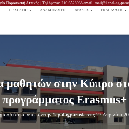
ία Παρασκευή Αττικής | Τηλέφωνο: 210 6523968|email: mail@1epal-ag-parask
TO ΣΧΟΛΕΙΟ
ΑΝΑΚΟΙΝΏΣΕΙΣ
ΔΡΑΣΕΙΣ
ΕΚΔΗΛΩΣΕΙΣ
α μαθητών στην Κύπρο στο
προγράμματος Erasmus+
μοσιεύτηκε από τον/την
1epalagparask
στις
27 Απριλίου 2