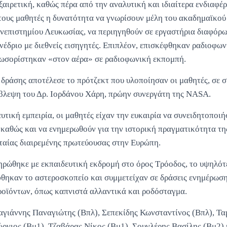
ξαιρετική, καθώς πέρα από την αναλυτική και ιδιαίτερα ενδιαφέ
στους μαθητές η δυνατότητα να γνωρίσουν μέλη του ακαδημαϊκο
νεπιστημίου Λευκωσίας, να περιηγηθούν σε εργαστήρια διαφόρω
έδριο με διεθνείς εισηγητές. Επιπλέον, επισκέφθηκαν ραδιοφων
ωσορίστηκαν «στον αέρα» σε ραδιοφωνική εκπομπή.
δράσης αποτέλεσε το πρότζεκτ που υλοποίησαν οι μαθητές, σε σ
πίβλεψη του Δρ. Ιορδάνου Χάρη, πρώην συνεργάτη της NASA.
υτική εμπειρία, οι μαθητές είχαν την ευκαιρία να συνειδητοποι
καθώς και να ενημερωθούν για την ιστορική πραγματικότητα τη
ταίας διαιρεμένης πρωτεύουσας στην Ευρώπη.
ρώθηκε με εκπαιδευτική εκδρομή στο όρος Τρόοδος, το υψηλότ
θηκαν το αστεροσκοπείο και συμμετείχαν σε δράσεις ενημέρωση
οϊόντων, όπως καπνιστά αλλαντικά και ροδόσταγμα.
αγιάννης Παναγιώτης (Βπλ), Σεπεκίδης Κωνσταντίνος (Βπλ), Τ
ώργιος (Βμ1), Τζαβάρας Νίκος (Βμ1), Σουγλέρης Βασίλης (Βμ2)