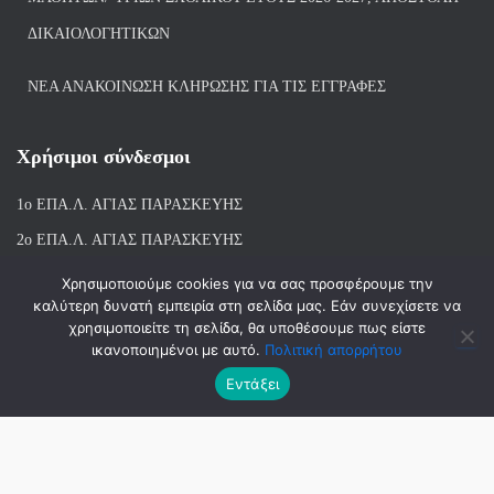
ΔΙΚΑΙΟΛΟΓΗΤΙΚΏΝ
ΝΕΑ ΑΝΑΚΟΙΝΩΣΗ ΚΛΗΡΩΣΗΣ ΓΙΑ ΤΙΣ ΕΓΓΡΑΦΕΣ
Χρήσιμοι σύνδεσμοι
1ο ΕΠΑ.Λ. ΑΓΙ
ΑΣ ΠΑΡΑΣΚΕΥΗΣ
2ο ΕΠΑ.Λ. ΑΓΙΑΣ ΠΑΡΑΣΚΕΥΗΣ
1ο Ε.Κ. ΑΓΙΑΣ ΠΑΡΑΣΚΕΥΗΣ
Χρησιμοποιούμε cookies για να σας προσφέρουμε την
καλύτερη δυνατή εμπειρία στη σελίδα μας. Εάν συνεχίσετε να
ΒΙΒΛΙΟΘΗΚΗ 1ου & 2ου ΕΠΑΛ ΑΓΙΑΣ ΠΑΡΑΣΚΕΥΗΣ
χρησιμοποιείτε τη σελίδα, θα υποθέσουμε πως είστε
ικανοποιημένοι με αυτό.
Πολιτική απορρήτου
Εντάξει
Hestia | Αναπτύχθηκε από
ThemeIsle
© 2018-2026 | ΑΝΑΠΤΥΞΗ-ΣΧΕΔΙΑΣΗ: ΛΙΑΧΝΗ ΑΝΝΑ, ΜΑΝΤΑ