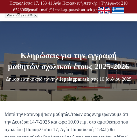
Παπαφλέσσα 17, 153 41 Αγία Παρασκευή Αττικής | Τηλέφωνο: 210
6523968|email: mail@1epal-ag-parask.att.sch.gr
Ε
Ν
Α
Λ
Λ
Α
Γ
Κληρώσεις για την εγγραφή
Ή
Π
μαθητών σχολικού έτους 2025-2026
Λ
Ο
Δημοσιεύτηκε από τον/την
1epalagparask
στις
10 Ιουλίου 2025
Ή
Γ
Η
Σ
Η
Σ
Μετά την κατανομή των μαθητών/τριων σας ενημερώνουμε ότι
την Δευτέρα 14-7-2025 και ώρα 10.00 π.μ. στο αμφιθέατρο του
σχολείου (Παπαφλέσσα 17, Αγία Παρασκευή 15341) θα