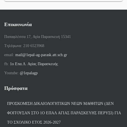
Επικοινωνία
Παπαφλέσσα 17, Αγία Παρασκευή 15341
Tηλέφωνα: 210 6523968
email:
mail@1epal-ag-parask.att.sch.gr
fb:
1ο Επα.Λ. Αγίας Παρασκευής
Youtube:
@1epalagp
Πρόσφατα
ΠΡΟΣΚΌΜΙΣΗ ΔΙΚΑΙΟΛΟΓΗΤΙΚΏΝ ΝΈΩΝ ΜΑΘΗΤΏΝ (ΔΕΝ
ΦΟΙΤΟΎΣΑΝ ΣΤΟ 1Ο ΕΠΑΛ ΑΓΙΑΣ ΠΑΡΑΣΚΕΥΗΣ ΠΈΡΥΣΙ) ΓΙΑ
ΤΟ ΣΧΟΛΙΚΌ ΈΤΟΣ 2026-2027