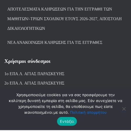
ΑΠΟΤΕΛΈΣΜΑΤΑ ΚΛΗΡΏΣΕΩΝ ΓΙΑ ΤΗΝ ΕΓΓΡΑΦΉ ΤΩΝ
ΜΑΘΗΤΏΝ/-ΤΡΙΏΝ ΣΧΟΛΙΚΟΎ ΈΤΟΥΣ 2026-2027, ΑΠΟΣΤΟΛΉ
ΔΙΚΑΙΟΛΟΓΗΤΙΚΏΝ
ΝΕΑ ΑΝΑΚΟΙΝΩΣΗ ΚΛΗΡΩΣΗΣ ΓΙΑ ΤΙΣ ΕΓΓΡΑΦΕΣ
Χρήσιμοι σύνδεσμοι
1ο ΕΠΑ.Λ. ΑΓΙ
ΑΣ ΠΑΡΑΣΚΕΥΗΣ
2ο ΕΠΑ.Λ. ΑΓΙΑΣ ΠΑΡΑΣΚΕΥΗΣ
1ο Ε.Κ. ΑΓΙΑΣ ΠΑΡΑΣΚΕΥΗΣ
Χρησιμοποιούμε cookies για να σας προσφέρουμε την
καλύτερη δυνατή εμπειρία στη σελίδα μας. Εάν συνεχίσετε να
ΒΙΒΛΙΟΘΗΚΗ 1ου & 2ου ΕΠΑΛ ΑΓΙΑΣ ΠΑΡΑΣΚΕΥΗΣ
χρησιμοποιείτε τη σελίδα, θα υποθέσουμε πως είστε
ικανοποιημένοι με αυτό.
Πολιτική απορρήτου
Εντάξει
Hestia | Αναπτύχθηκε από
ThemeIsle