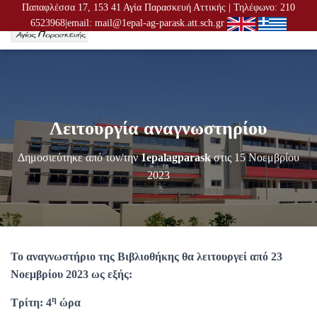
Παπαφλέσσα 17, 153 41 Αγία Παρασκευή Αττικής | Τηλέφωνο: 210
6523968|email: mail@1epal-ag-parask.att.sch.gr
Ε
Ν
Α
Λ
Λ
Α
Γ
Λειτουργία αναγνωστηρίου
Ή
Π
Λ
Δημοσιεύτηκε από τον/την
1epalagparask
στις
15 Νοεμβρίου
Ο
2023
Ή
Γ
Η
Σ
Η
Σ
Το αναγνωστήριο της Βιβλιοθήκης θα λειτουργεί από 23
Νοεμβρίου 2023 ως εξής:
η
Τρίτη: 4
ώρα