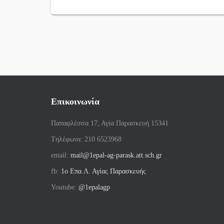
Επικοινωνία
Παπαφλέσσα 17, Αγία Παρασκευή 15341
Tηλέφωνα: 210 6523968
email:
mail@1epal-ag-parask.att.sch.gr
fb:
1ο Επα.Λ. Αγίας Παρασκευής
Youtube:
@1epalagp