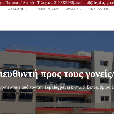
ία Παρασκευή Αττικής | Τηλέφωνο: 210 6523968|email: mail@1epal-ag-parask
TO ΣΧΟΛΕΙΟ
ΑΝΑΚΟΙΝΏΣΕΙΣ
ΔΡΑΣΕΙΣ
ΕΚΔΗΛΩΣΕΙΣ
ευθυντή προς τους γονείς
οσιεύτηκε από τον/την
1epalagparask
στις
9 Σεπτεμβρίου 