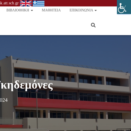
.att.sch.gr
ΒΙΒΛΙΟΘΉΚΗ
ΜΑΘΗΤΕΊΑ
ΕΠΙΚΟΙΝΩΝΊΑ
/κηδεμόνες
2024