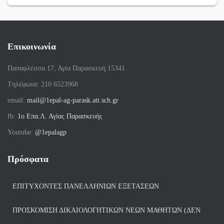
Επικοινωνία
Παπαφλέσσα 17, Αγία Παρασκευή 15341
Tηλέφωνα: 210 6523968
email:
mail@1epal-ag-parask.att.sch.gr
fb:
1ο Επα.Λ. Αγίας Παρασκευής
Youtube:
@1epalagp
Πρόσφατα
ΕΠΙΤΥΧΌΝΤΕΣ ΠΑΝΕΛΛΗΝΊΩΝ ΕΞΕΤΆΣΕΩΝ
ΠΡΟΣΚΌΜΙΣΗ ΔΙΚΑΙΟΛΟΓΗΤΙΚΏΝ ΝΈΩΝ ΜΑΘΗΤΏΝ (ΔΕΝ