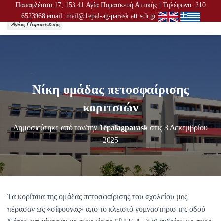
Παπαφλέσσα 17, 153 41 Αγία Παρασκευή Αττικής | Τηλέφωνο: 210
6523968|email: mail@1epal-ag-parask.att.sch.gr
Ε
Ν
Α
Λ
Λ
Α
Γ
Νίκη ομάδας πετοσφαίρισης
Ή
Π
κοριτσιών
Λ
Ο
Δημοσιεύτηκε από τον/την
1epalagparask
στις
3 Δεκεμβρίου
Ή
Γ
2025
Η
Σ
Η
Σ
Τα κορίτσια της ομάδας πετοσφαίρισης του σχολείου μας
πέρασαν ως «σίφουνας» από το κλειστό γυμναστήριο της οδού
ο