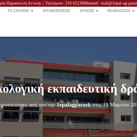
ία Παρασκευή Αττικής | Τηλέφωνο: 210 6523968|email: mail@1epal-ag-parask
TO ΣΧΟΛΕΙΟ
ΑΝΑΚΟΙΝΏΣΕΙΣ
ΔΡΑΣΕΙΣ
ΕΚΔΗΛΩΣΕΙΣ
κολογική εκπαιδευτική δρ
ημοσιεύτηκε από τον/την
1epalagparask
στις
19 Μαρτίου 20