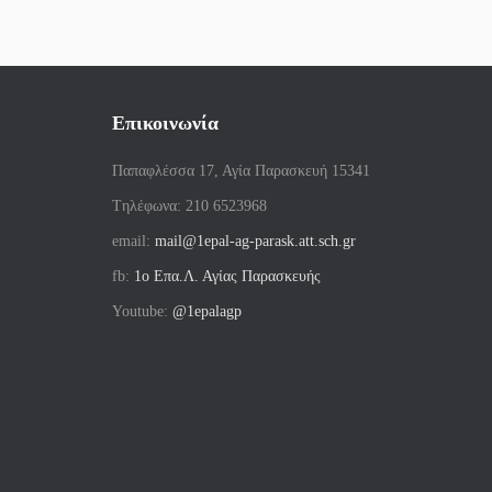
Επικοινωνία
Παπαφλέσσα 17, Αγία Παρασκευή 15341
Tηλέφωνα: 210 6523968
email:
mail@1epal-ag-parask.att.sch.gr
fb:
1ο Επα.Λ. Αγίας Παρασκευής
Youtube:
@1epalagp