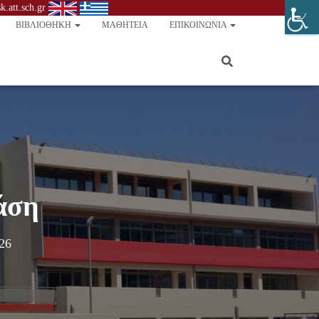
.att.sch.gr
ΒΙΒΛΙΟΘΉΚΗ
ΜΑΘΗΤΕΊΑ
ΕΠΙΚΟΙΝΩΝΊΑ
άση
26