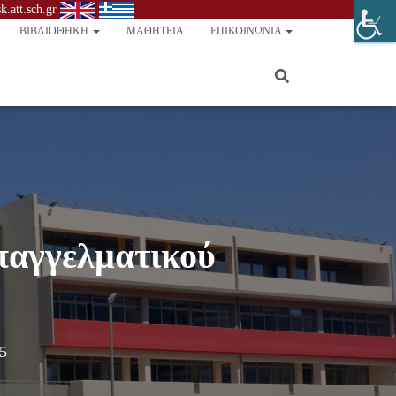
.att.sch.gr
ΒΙΒΛΙΟΘΉΚΗ
ΜΑΘΗΤΕΊΑ
ΕΠΙΚΟΙΝΩΝΊΑ
παγγελματικού
5