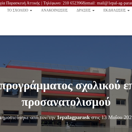
ία Παρασκευή Αττικής | Τηλέφωνο: 210 6523968|email: mail@1epal-ag-parask
TO ΣΧΟΛΕΙΟ
ΑΝΑΚΟΙΝΏΣΕΙΣ
ΔΡΑΣΕΙΣ
ΕΚΔΗΛΩΣΕΙΣ
ρογράμματος σχολικού ε
προσανατολισμού
Δημοσιεύτηκε από τον/την
1epalagparask
στις
13 Μαΐου 202