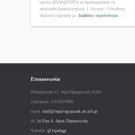
πρέπει ΑΠΑΡΑΙΤΗΤΑ να προσκομίσουν τα
ακόλουθα δικαιολογητικά: 1. Αίτηση – Υπεύθυνη
Δήλωση εγγραφής με
Διαβάστε περισσότερα…
Επικοινωνία
Παπαφλέσσα 17, Αγία Παρασκευή 15341
Tηλέφωνα: 210 6523968
email:
mail@1epal-ag-parask.att.sch.gr
fb:
1ο Επα.Λ. Αγίας Παρασκευής
Youtube:
@1epalagp