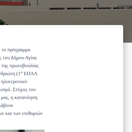
ν το πρόγραμμα
ς του Δήμου Αγίας
ο της πρωτοβουλίας
ο
νδριώτη (1
ΕΠΑΛ
 ηλεκτρονικό
ισμό. Στόχος του
 μας, η κατανόηση
λάβουν
ων και των επιθυμιών