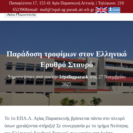
Παπαφλέσσα 17, 153 41 Αγία Παρασκευή Αττικής | Τηλέφωνο: 210
6523968|email: mail@1epal-ag-parask.att.sch.gr
Ε
Ν
Α
Λ
Λ
Α
Γ
Παράδοση τροφίμων στον Ελληνικό
Ή
Π
Ερυθρό Σταυρό
Λ
Ο
Δημοσιεύτηκε από τον/την
1epalagparask
στις
27 Νοεμβρίου
Ή
Γ
2025
Η
Σ
Η
Σ
To 1o ΕΠΑ.Λ. Αγίας Παρασκευής βρίσκεται πάντα στο πλευρό
όσων χρειάζονται στήριξη! Σε συνεργασία με το τμήμα Νεότητας