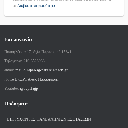
οι
Διαβάστε περισσότερα…
Επικοινωνία
Παπαφλέσσα 17, Αγία Παρασκευή 15341
Tηλέφωνα: 210 6523968
email:
mail@1epal-ag-parask.att.sch.gr
fb:
1ο Επα.Λ. Αγίας Παρασκευής
Youtube:
@1epalagp
Πρόσφατα
ΕΠΙΤΥΧΌΝΤΕΣ ΠΑΝΕΛΛΗΝΊΩΝ ΕΞΕΤΆΣΕΩΝ