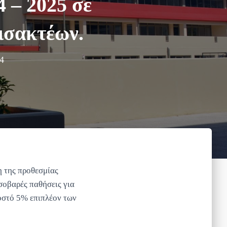
 – 2025 σε
ισακτέων.
4
 της προθεσμίας
οβαρές παθήσεις για
οστό 5% επιπλέον των