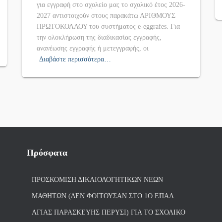
για εγγραφή στο σχολείο μας το σχολικό έτος 2026-
2027 αντιστοιχούν στους παρακάτω ΑΡΙΘΜΟΥΣ
ΠΡΩΤΟΚΟΛΛΟΥ του συστήματος e-eggrafes. Για
την ολοκλήρωση της διαδικασίας εγγραφής,
ανανέωσης εγγραφής ή μετεγγραφής, οι
Διαβάστε περισσότερα…
Πρόσφατα
ΠΡΟΣΚΌΜΙΣΗ ΔΙΚΑΙΟΛΟΓΗΤΙΚΏΝ ΝΈΩΝ
ΜΑΘΗΤΏΝ (ΔΕΝ ΦΟΙΤΟΎΣΑΝ ΣΤΟ 1Ο ΕΠΑΛ
ΑΓΙΑΣ ΠΑΡΑΣΚΕΥΗΣ ΠΈΡΥΣΙ) ΓΙΑ ΤΟ ΣΧΟΛΙΚΌ