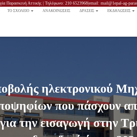
ία Παρασκευή Αττικής | Τηλέφωνο: 210 6523968|email: mail@1epal-ag-parask
TO ΣΧΟΛΕΙΟ
ΑΝΑΚΟΙΝΏΣΕΙΣ
ΔΡΑΣΕΙΣ
ΕΚΔΗΛΩΣΕΙΣ
οβολής ηλεκτρονικού Μη
υποψηφίων που πάσχουν απ
 για την εισαγωγή στην Τρ