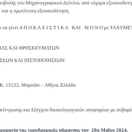
ποβολής του Μηχανογραφικού Δελτίου, από νόμιμα εξουσιοδοτ
 και η πρωτότυπη εξουσιοδότηση.
ει να γίνει Α Π Ο Κ Λ Ε Ι Σ Τ Ι Κ Α ΚΑΙ Μ Ο Ν Ο με ΤΑΧΥ
ΙΑΣ ΚΑΙ ΘΡΗΣΚΕΥΜΑΤΩΝ
ΣΕΩΝ ΚΑΙ ΠΙΣΤΟΠΟΙΗΣΕΩΝ
,
.Κ. 15122, Μαρούσι – Αθήνα, Ελλάδα
γκέντρωσης και Ελέγχου δικαιολογητικών υποψηφίων με σοβαρές
ερομηνία της ταχυδρομικής σήμανσης την 28η Μαΐου 2024.