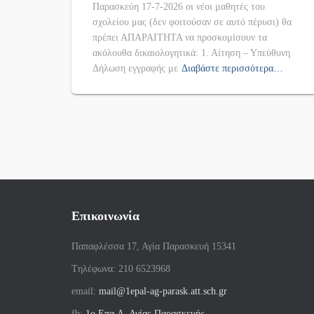
Παρασκεύη 17-7-2026 οι νέοι μαθητές του
σχολείου μας (δεν φοιτούσαν σε αυτό πέρυσι) θα
πρέπει ΑΠΑΡΑΙΤΗΤΑ να προσκομίσουν τα
ακόλουθα δικαιολογητικά: 1. Αίτηση – Υπεύθυνη
Δήλωση εγγραφής με
Διαβάστε περισσότερα…
Επικοινωνία
Παπαφλέσσα 17, Αγία Παρασκευή 15341
Tηλέφωνα: 210 6523968
email:
mail@1epal-ag-parask.att.sch.gr
fb:
1ο Επα.Λ. Αγίας Παρασκευής