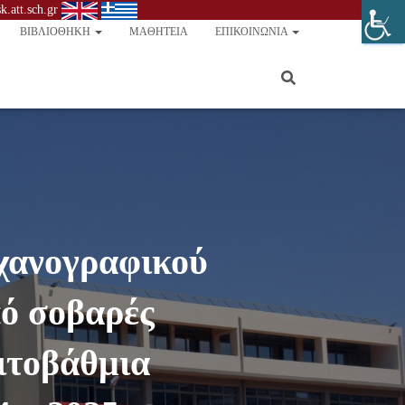
.att.sch.gr
ΒΙΒΛΙΟΘΉΚΗ
ΜΑΘΗΤΕΊΑ
ΕΠΙΚΟΙΝΩΝΊΑ
χανογραφικού
ό σοβαρές
ιτοβάθμια