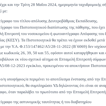
έχρι και την Τρίτη 28 Μαΐου 2024, ημερομηνία ταχυδρομικής σή
ί με:
τίγραφο του τίτλου απόλυσης Δευτεροβάθμιας Εκπαίδευσης.
τίγραφο του Πιστοποιητικού διαπίστωσης της πάθησης, που έχει
λή Επιτροπή του νοσοκομείου ή φωτοαντίγραφο Απόφασης του 
ίας (ΚΕΣΥ). Τα Πιστοποιητικά θα πρέπει να έχουν εκδοθεί μετά
με την Υ.Α. Φ.153/147462/Α5/28-11-2022 (Β΄6069) δεν ισχύου
ε κωδικούς 26, 39, 50 και 55, εφόσον αυτοί καταργήθηκαν και 
οβάλουν εκ νέου σχετικό αίτημα σε Επταμελή Επιτροπή σύμφων
5/08-12-2023 εγκύκλιο, προκειμένου να αποκτήσουν Πιστοποιη
η υποψήφιος/α περιμένει το αποτέλεσμα ένστασης από την Ε
ιστοποιητικού, θα συμπληρώσει ΥΔ δηλώνοντας ότι είναι σε αναμ
ραφο, όταν παραλάβει το πρωτότυπο από την Επταμελή Επιτροπή
τίγραφο της αστυνομικής ταυτότητας ή του διαβατηρίου