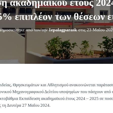
η ακαδημαϊκού έτους 2024
5% επιπλέον των θέσεων ε
Δημοσιεύτηκε από τον/την
1epalagparask
στις
23 Μαΐου 202
ιδείας, Θρησκευμάτων και Αθλητισμού ανακοινώνεται παράταση
ονικού Μηχανογραφικού Δελτίου υποψηφίων που πάσχουν από σ
ριτοβάθμια Εκπαίδευση ακαδημαϊκού έτους 2024 – 2025 σε ποσ
ς τη Δευτέρα 27 Μαΐου 2024.