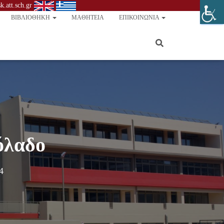
.att.sch.gr
ΒΙΒΛΙΟΘΉΚΗ
ΜΑΘΗΤΕΊΑ
ΕΠΙΚΟΙΝΩΝΊΑ
όλαδο
4