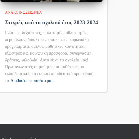
ΑΝΑΚΟΙΝΏΣΕΙΣ/ΝΈΑ
Στιγμές από το σχολικό έτος 2023-2024
Γνώσεις, δεξιότητες, πολιτισμός, αθλητισμός,
περιβάλλον, διδακτικές επισκέψεις, ευρωπαϊκά
προγράμματα, όμιλοι, μαθητικές κοινότητες,
εξωστρέφεια, κοινωνική προσφορά, συνεργασίες,
δράσεις, φιλοζωία! Αυτό είναι το σχολείο μας!
Πρωταγωνιστές οι μαθητές, οι μαθήτριες, οι
εκπαιδευτικοί, το ειδικό εκπαιδευτικό προσωπικό,
το
Διαβάστε περισσότερα…