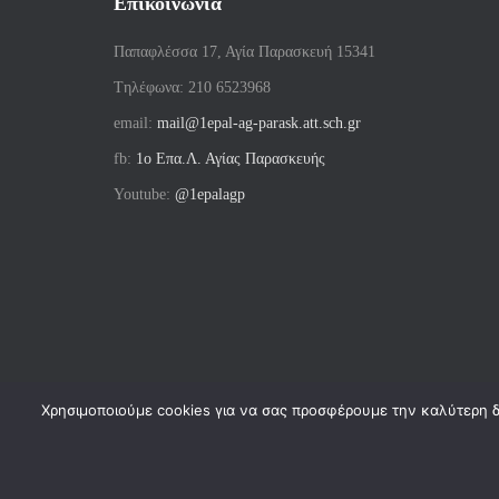
Επικοινωνία
Παπαφλέσσα 17, Αγία Παρασκευή 15341
Tηλέφωνα: 210 6523968
email:
mail@1epal-ag-parask.att.sch.gr
fb:
1ο Επα.Λ. Αγίας Παρασκευής
Youtube:
@1epalagp
Χρησιμοποιούμε cookies για να σας προσφέρουμε την καλύτερη δυ