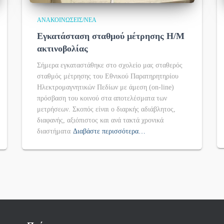
ΑΝΑΚΟΙΝΏΣΕΙΣ/ΝΈΑ
Εγκατάσταση σταθμού μέτρησης Η/Μ
ακτινοβολίας
Σήμερα εγκαταστάθηκε στο σχολείο μας σταθερός
σταθμός μέτρησης του Εθνικού Παρατηρητηρίου
Ηλεκτρομαγνητικών Πεδίων με άμεση (on-line)
πρόσβαση του κοινού στα αποτελέσματα των
μετρήσεων. Σκοπός είναι ο διαρκής αδιάβλητος,
διαφανής, αξιόπιστος και ανά τακτά χρονικά
διαστήματα
Διαβάστε περισσότερα…