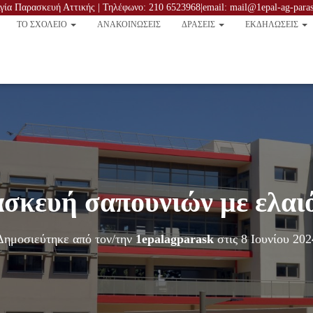
ία Παρασκευή Αττικής | Τηλέφωνο: 210 6523968|email: mail@1epal-ag-parask
TO ΣΧΟΛΕΙΟ
ΑΝΑΚΟΙΝΏΣΕΙΣ
ΔΡΑΣΕΙΣ
ΕΚΔΗΛΩΣΕΙΣ
σκευή σαπουνιών με ελαι
Δημοσιεύτηκε από τον/την
1epalagparask
στις
8 Ιουνίου 202