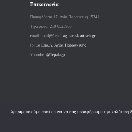
Επικοινωνία
Παπαφλέσσα 17, Αγία Παρασκευή 15341
Tηλέφωνα: 210 6523968
email:
mail@1epal-ag-parask.att.sch.gr
fb:
1ο Επα.Λ. Αγίας Παρασκευής
Youtube:
@1epalagp
Χρησιμοποιούμε cookies για να σας προσφέρουμε την καλύτερη δυ