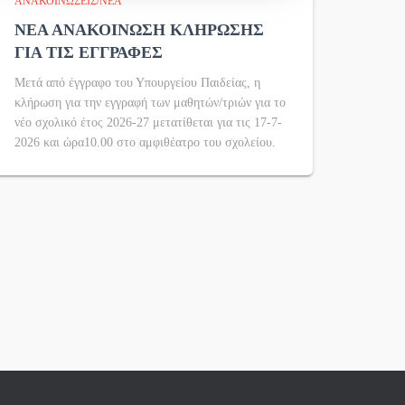
ΑΝΑΚΟΙΝΏΣΕΙΣ/ΝΈΑ
ΝΕΑ ΑΝΑΚΟΙΝΩΣΗ ΚΛΗΡΩΣΗΣ
ΓΙΑ ΤΙΣ ΕΓΓΡΑΦΕΣ
Μετά από έγγραφο του Υπουργείου Παιδείας, η
κλήρωση για την εγγραφή των μαθητών/τριών για το
νέο σχολικό έτος 2026-27 μετατίθεται για τις 17-7-
2026 και ώρα10.00 στο αμφιθέατρο του σχολείου.