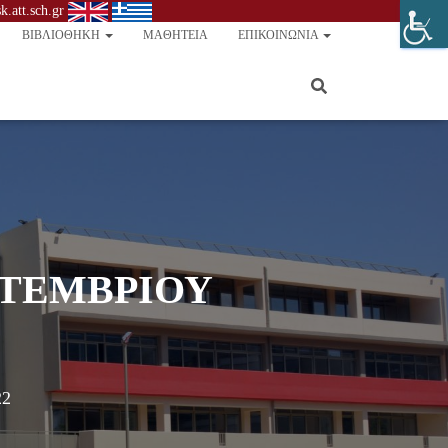
.att.sch.gr
ΒΙΒΛΙΟΘΉΚΗ
ΜΑΘΗΤΕΊΑ
ΕΠΙΚΟΙΝΩΝΊΑ
ΠΤΕΜΒΡΙΟΥ
22