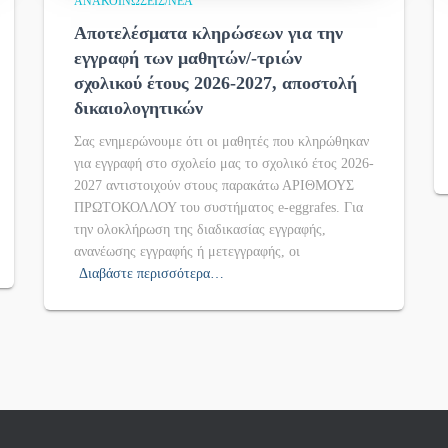
ΑΝΑΚΟΙΝΏΣΕΙΣ/ΝΈΑ
Αποτελέσματα κληρώσεων για την
εγγραφή των μαθητών/-τριών
σχολικού έτους 2026-2027, αποστολή
δικαιολογητικών
Σας ενημερώνουμε ότι οι μαθητές που κληρώθηκαν
για εγγραφή στο σχολείο μας το σχολικό έτος 2026-
2027 αντιστοιχούν στους παρακάτω ΑΡΙΘΜΟΥΣ
ΠΡΩΤΟΚΟΛΛΟΥ του συστήματος e-eggrafes. Για
την ολοκλήρωση της διαδικασίας εγγραφής,
ανανέωσης εγγραφής ή μετεγγραφής, οι
Διαβάστε περισσότερα…