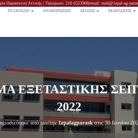
ία Παρασκευή Αττικής | Τηλέφωνο: 210 6523968|email: mail@1epal-ag-parask
TO ΣΧΟΛΕΙΟ
ΑΝΑΚΟΙΝΏΣΕΙΣ
ΔΡΑΣΕΙΣ
ΕΚΔΗΛΩΣΕΙΣ
Α ΕΞΕΤΑΣΤΙΚΗΣ ΣΕ
2022
ημοσιεύτηκε από τον/την
1epalagparask
στις
30 Ιουνίου 20