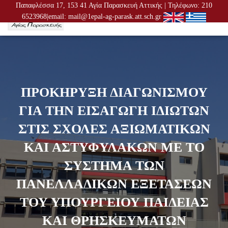
Παπαφλέσσα 17, 153 41 Αγία Παρασκευή Αττικής | Τηλέφωνο: 210
6523968|email: mail@1epal-ag-parask.att.sch.gr
Ε
Ν
Α
Λ
Λ
Α
Γ
ΠΡΟΚΗΡΥΞΗ ΔΙΑΓΩΝΙΣΜΟΥ
Ή
Π
ΓΙΑ ΤΗΝ ΕΙΣΑΓΩΓΗ ΙΔΙΩΤΩΝ
Λ
Ο
ΣΤΙΣ ΣΧΟΛΕΣ ΑΞΙΩΜΑΤΙΚΩΝ
Ή
Γ
ΚΑΙ ΑΣΤΥΦΥΛΑΚΩΝ ΜΕ ΤΟ
Η
Σ
ΣΥΣΤΗΜΑ ΤΩΝ
Η
Σ
ΠΑΝΕΛΛΑΔΙΚΩΝ ΕΞΕΤΑΣΕΩΝ
ΤΟΥ ΥΠΟΥΡΓΕΙΟΥ ΠΑΙΔΕΙΑΣ
ΚΑΙ ΘΡΗΣΚΕΥΜΑΤΩΝ