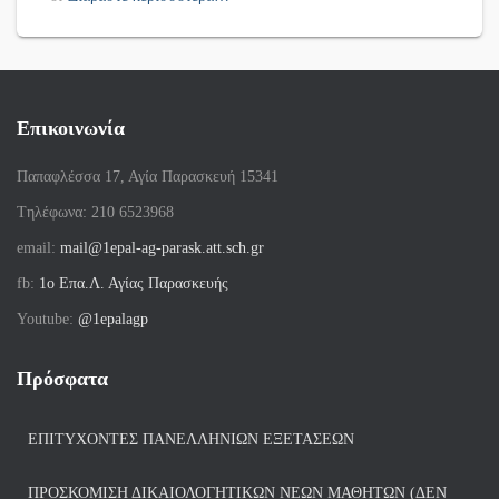
Επικοινωνία
Παπαφλέσσα 17, Αγία Παρασκευή 15341
Tηλέφωνα: 210 6523968
email:
mail@1epal-ag-parask.att.sch.gr
fb:
1ο Επα.Λ. Αγίας Παρασκευής
Youtube:
@1epalagp
Πρόσφατα
ΕΠΙΤΥΧΌΝΤΕΣ ΠΑΝΕΛΛΗΝΊΩΝ ΕΞΕΤΆΣΕΩΝ
ΠΡΟΣΚΌΜΙΣΗ ΔΙΚΑΙΟΛΟΓΗΤΙΚΏΝ ΝΈΩΝ ΜΑΘΗΤΏΝ (ΔΕΝ